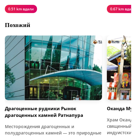
0.51 km вдали
0.67 km вдали
Похожий
Драгоценные рудники Рынок
Оканда Мур
драгоценных камней Ратнапура
Храм Оканда
священный и
Месторождения драгоценных и
индуистский
полудрагоценных камней — это природные