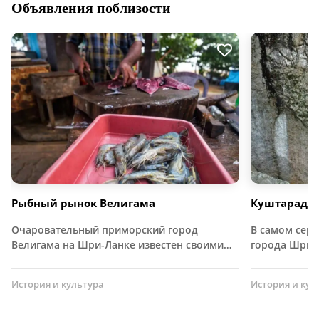
Объявления поблизости
Рыбный рынок Велигама
Куштарадж
Очаровательный приморский город
В самом сер
Велигама на Шри-Ланке известен своими…
города Шри-
История и культура
История и кул