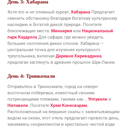
День 3: Хабарана
Хотя это и не пляжный курорт,
Хабарана
Предлагает
сменить обстановку благодаря богатому культурному
наследию и богатой дикой природе. Посетите
близлежащие места.
Миннерия
или
Национальный
парк Каудулла
Для сафари, где можно увидеть
большие скопления диких слонов. Хабарана —
центральная точка для изучения культурного
треугольника, включая
Деревня Хиривадунна
,
предлагая заглянуть в древнее прошлое Шри-Ланки.
День 4: Тринкомали
Отправьтесь в Тринкомали, город на северо-
восточном побережье, известный своими
потрясающими пляжами, такими как...
Уппувели
и
Нилавели
. Посетите
Храм Конесварам
,
Расположенный на вершине скалы с захватывающим
видом на океан, этот отель предлагает провести день,
занимаясь сноркелингом в кристально чистой воде