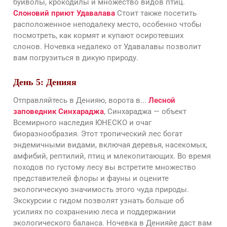
буйволы, крокодилы и множество видов птиц.
Слоновий приют Удавалава
Стоит также посетить
расположенное неподалеку место, особенно чтобы
посмотреть, как кормят и купают осиротевших
слонов. Ночевка недалеко от Удавалавы позволит
вам погрузиться в дикую природу.
День 5: Денияя
Отправляйтесь в Денияю, ворота в...
Лесной
заповедник Синхараджа
, Синхараджа — объект
Всемирного наследия ЮНЕСКО и очаг
биоразнообразия. Этот тропический лес богат
эндемичными видами, включая деревья, насекомых,
амфибий, рептилий, птиц и млекопитающих. Во время
походов по густому лесу вы встретите множество
представителей флоры и фауны и оцените
экологическую значимость этого чуда природы.
Экскурсии с гидом позволят узнать больше об
усилиях по сохранению леса и поддержании
экологического баланса. Ночевка в Денияйе даст вам