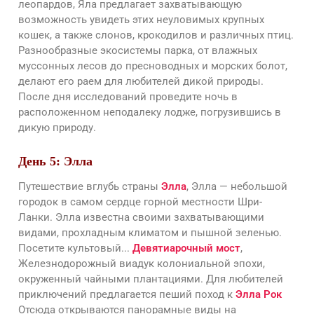
леопардов, Яла предлагает захватывающую
возможность увидеть этих неуловимых крупных
кошек, а также слонов, крокодилов и различных птиц.
Разнообразные экосистемы парка, от влажных
муссонных лесов до пресноводных и морских болот,
делают его раем для любителей дикой природы.
После дня исследований проведите ночь в
расположенном неподалеку лодже, погрузившись в
дикую природу.
День 5: Элла
Путешествие вглубь страны
Элла
, Элла — небольшой
городок в самом сердце горной местности Шри-
Ланки. Элла известна своими захватывающими
видами, прохладным климатом и пышной зеленью.
Посетите культовый...
Девятиарочный мост
,
Железнодорожный виадук колониальной эпохи,
окруженный чайными плантациями. Для любителей
приключений предлагается пеший поход к
Элла Рок
Отсюда открываются панорамные виды на