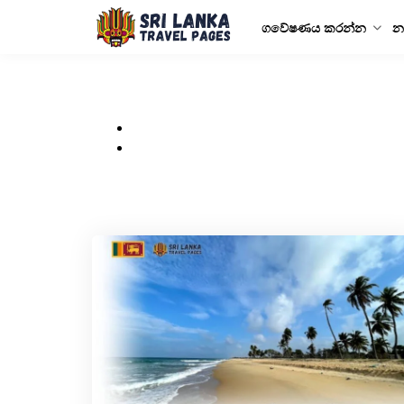
ගවේෂණය කරන්න
න