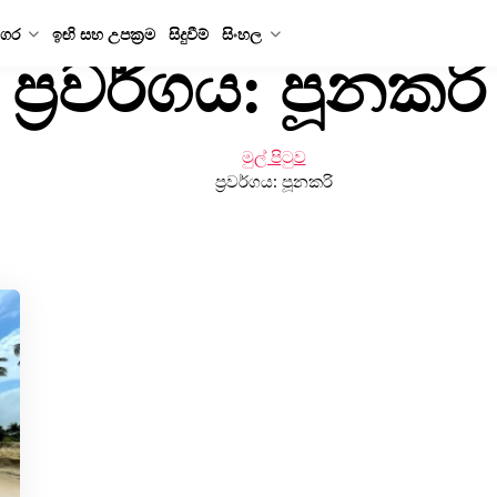
ගර
ඉඟි සහ උපක්‍රම
සිදුවීම්
සිංහල
ප්‍රවර්ගය:
පූනකරි
මුල් පිටුව
ප්‍රවර්ගය:
පූනකරි