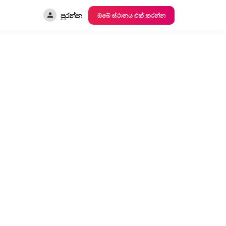
පුරන්න
ඔබේ ස්ථානය එක් කරන්න