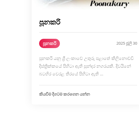
පූනකරි
පූනකරි
2025 ජූලි 30
පූනකරි යනු ශ්‍රී ලංකාවේ උතුරු පළාතේ කිලිනොච්චි
දිස්ත්‍රික්කයේ පිහිටා ඇති සුන්දර නගරයකි. දිවයිනේ
බටහිර වෙරළ තීරයේ පිහිටා ඇති …
කියවීම දිගටම කරගෙන යන්න