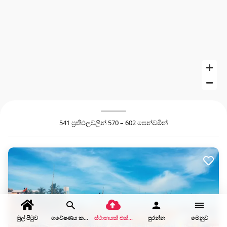
541 ප්‍රතිඵලවලින් 570 – 602 පෙන්වමින්
මුල් පිටුව
ගවේෂණය කරන්න
ස්ථානයක් එක් කරන්න
පුරන්න
මෙනුව