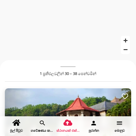
1 ප්‍රතිඵලවලින් 30 – 38 පෙන්වමින්
මුල් පිටුව
ගවේෂණය කරන්න
ස්ථානයක් එක් කරන්න
පුරන්න
මෙනුව