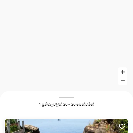
1 ප්‍රතිඵලවලින් 20 – 20 පෙන්වමින්