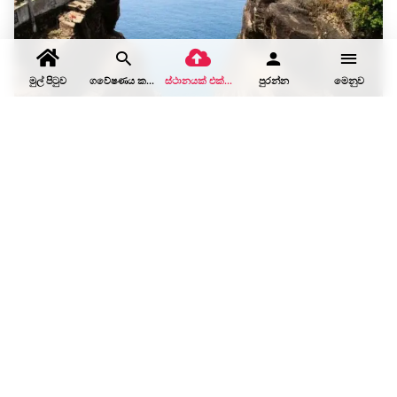
මුල් පිටුව
ගවේෂණය කරන්න
ස්ථානයක් එක් කරන්න
පුරන්න
මෙනුව
ස්වාමි රොක් (ආදරවන්තයින්ගේ පිම්ම)
ත්‍රිකුණාමලය • නැගෙනහිර පළාතේ දර්ශනීය දසුන සහ සොබාදහම
ආදර හැඟීමක් ඇති කරන ස්ථානයක් වෙත පනින්න:…
කඳු නැගීම
ඉතිහාසය සහ සංස්කෘතිය
ස්වභාවය