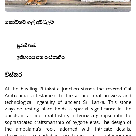
කෝට්ටේ ගල් අම්බලම
පුරාවිද්‍යාව
ඉතිහාසය සහ සංස්කෘතිය
විස්තර
At the bustling Pittakotte junction stands the revered Gal
Ambalama, a testament to the architectural prowess and
technological ingenuity of ancient Sri Lanka. This stone
wayside resting place holds a special significance in the
annals of architectural history, offering a glimpse into the
sophisticated craftsmanship of bygone eras. The design of
the ambalama's roof, adorned with intricate details,
showcases remarkable similarities to contemporary