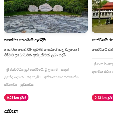
නාගරික තෙත්බිම් ඇවිදීම්
කෝට්ටේ රජමහ
නාගරික තෙත්බිම් ඇවිදීම නගරයේ කලබලයෙන්
කෝට්ටේ රජමහා
මිදීමට ප්‍රබෝධමත් අත්දැකීමක් ලබා දෙයි...
ශ්‍රී ජයවර්ධනපුර
ශ්‍රී ජයවර්ධනපුර කෝට්ටේ, ශ්‍රී ලංකාව
සතුන්
ආගමික ස්ථානය
උද්භිද උද්‍යාන
කඳු නැගීම
ඉතිහාසය සහ සංස්කෘතිය
ස්වභාවය
සුවතාවය
0.03 km දුරින්
0.42 km දුරින්
සමාන