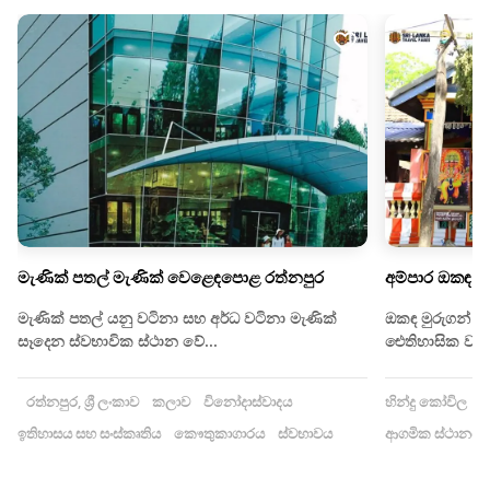
මැණික් පතල් මැණික් වෙළෙඳපොළ රත්නපුර
අම්පාර ඔකඳ ම
මැණික් පතල් යනු වටිනා සහ අර්ධ වටිනා මැණික්
ඔකඳ මුරුගන් කෝ
සෑදෙන ස්වභාවික ස්ථාන වේ...
ඓතිහාසික වශයෙ
රත්නපුර, ශ්‍රී ලංකාව
කලාව
විනෝදාස්වාදය
හින්දු කෝවිල
ඉ
ඉතිහාසය සහ සංස්කෘතිය
කෞතුකාගාරය
ස්වභාවය
ආගමික ස්ථානය