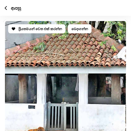
ආපසු
ප්‍රියතමයන් වෙත එක් කරන්න
බෙදාගන්න