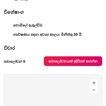
විශේෂාංග
නොමිලේ ඇතුල්වීම
ගවේෂණය සඳහා අවශ්‍ය කාලය: මිනිත්තු 30 යි
විචාර
සමාලෝචනයක් ඉදිරිපත් කරන්න
සමාලෝචන 0