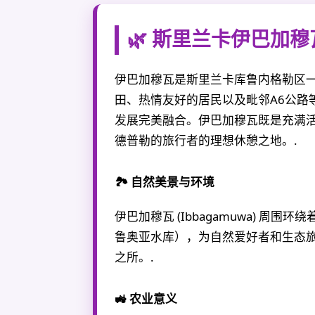
🌿 斯里兰卡伊巴加
伊巴加穆瓦是斯里兰卡库鲁内格勒区
田、热情友好的居民以及毗邻A6公路
发展完美融合。伊巴加穆瓦既是充满
德普勒的旅行者的理想休憩之地。.
🏞️ 自然美景与环境
伊巴加穆瓦 (Ibbagamuwa) 周
鲁奥亚水库），为自然爱好者和生态
之所。.
🚜 农业意义