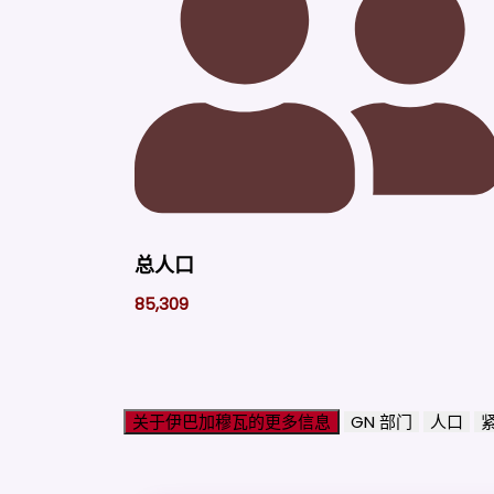
总人口
85,309
关于伊巴加穆瓦的更多信息
GN 部门
人口