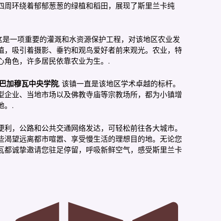
四周环绕着郁郁葱葱的绿植和稻田，展现了斯里兰卡纯
 这是一项重要的灌溉和水资源保护工程，对该地区农业发
值，吸引着摄影、垂钓和观鸟爱好者前来观光。农业，特
心角色，许多居民依靠农业为生。.
巴加穆瓦中央学院
, 该镇一直是该地区学术卓越的标杆。
型企业、当地市场以及佛教寺庙等宗教场所，都为小镇增
。.
便利，公路和公共交通网络发达，可轻松前往各大城市。
些渴望远离都市喧嚣、享受慢生活的理想目的地。无论您
瓦都诚挚邀请您驻足停留，呼吸新鲜空气，感受斯里兰卡