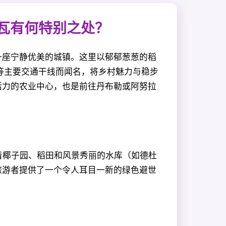
穆瓦有何特别之处？
一座宁静优美的城镇。这里以郁郁葱葱的稻
等主要交通干线而闻名，将乡村魅力与稳步
活力的农业中心，也是前往丹布勒或阿努拉
围环绕着椰子园、稻田和风景秀丽的水库（如德杜
旅游者提供了一个令人耳目一新的绿色避世