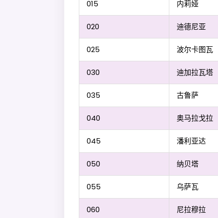
015
内莉娅
020
迪德尼亚
025
波尔卡图瓦
030
迪加拉瓦塔
035
古鲁萨
040
奥马拉戈拉
045
潘利亚达
050
纳贝塔
055
乌萨瓦
060
尼拉穆拉