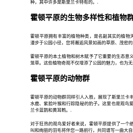
种，其中许多是斯里兰卡特有的。.
霍顿平原的生物多样性和植物
霍顿平原拥有丰富的植物种类，是名副其实的植物天
漫步于公园小径，您将邂逅风景如画的草原、茂密的
霍顿平原的本土植物和树木赋予了它重要的生态意
笼草。这些植物奇观不仅增添了公园的魅力，也为无
霍顿平原的动物群
霍顿平原的动物群同样引人入胜，展现了斯里兰卡
水鹿、紫脸叶猴和行踪隐秘的豹子。这里也是观鸟爱
兰卡蓝鹊和黄耳鹎。.
对于狂热的观鸟爱好者来说，霍顿平原提供了一个
叫和绚丽的羽毛将伴您一路前行，共同谱写一曲大自