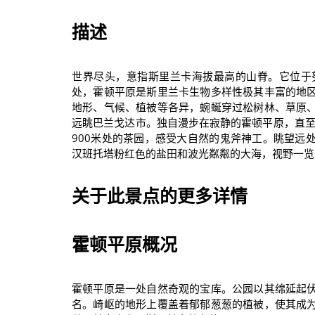
描述
世界尽头，意指斯里兰卡海拔最高的山脊。它位于
处，霍顿平原是斯里兰卡生物多样性极其丰富的地
地形、气候、植被等各异，蜿蜒穿过松树林、草原
远眺巴兰戈达市。独自漫步在寂静的霍顿平原，直至
900米处的茶园，感受大自然的鬼斧神工。眺望远
汉班托塔粉红色的盐田和波光粼粼的大海，视野一览
关于此景点的更多详情
霍顿平原概况
霍顿平原是一处自然奇观的宝库。公园以其绵延起
名。崎岖的地形上覆盖着郁郁葱葱的植被，使其成