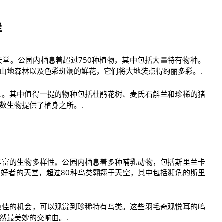
群
堂。公园内栖息着超过750种植物，其中包括大量特有物种。
山地森林以及色彩斑斓的鲜花，它们将大地装点得绚丽多彩。.
义。其中值得一提的物种包括杜鹃花树、麦氏石斛兰和珍稀的猪
数生物提供了栖身之所。.
丰富的生物多样性。公园内栖息着多种哺乳动物，包括斯里兰卡
好者的天堂，超过80种鸟类翱翔于天空，其中包括濒危的斯里
绝佳的机会，可以观赏到珍稀特有鸟类。这些羽毛奇观悦耳的鸣
然最美妙的交响曲。.