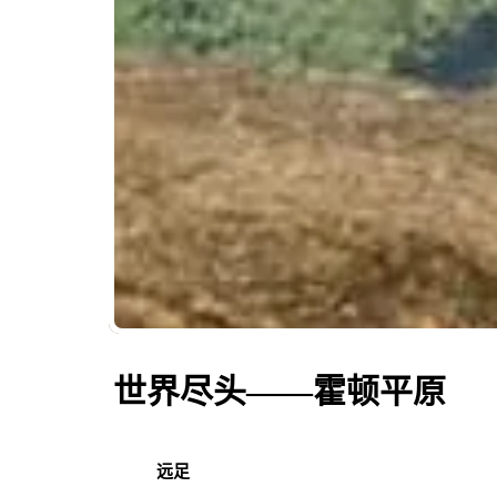
世界尽头——霍顿平原
远足