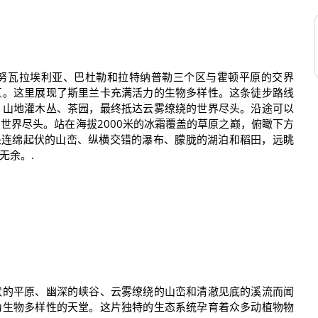
努瓦拉埃利亚、巴杜勒和拉特纳普勒三个区与霍顿平原的交界
区。这里展现了斯里兰卡充满活力的生物多样性。这条徒步路线
、山地灌木丛、茶园，最终抵达云雾缭绕的世界尽头。沿途可以
世界尽头。站在海拔2000米的冰霜覆盖的草原之巅，俯瞰下方
处连绵起伏的山峦、纵横交错的瀑布、朦胧的湖泊和稻田，远眺
无余。.
伏的平原、幽深的峡谷、云雾缭绕的山峦和清澈见底的溪流而闻
为生物多样性的天堂。这片独特的生态系统孕育着众多动植物物