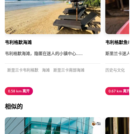
韦利格默海滩
韦利格默鱼市
韦利格默海滩，隐匿在迷人的小镇中心……
斯里兰卡迷人
斯里兰卡韦利格默
海滩
斯里兰卡南部海滩
历史与文化
0.58 km 离开
0.67 km 离开
相似的