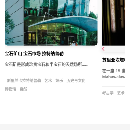
宝石矿山 宝石市场 拉特纳普勒
苏里亚坎塔中
宝石矿是形成珍贵宝石和半宝石的天然场所……
在一座 18 世纪
Mahawala
斯里兰卡拉特纳普勒
艺术
娱乐
历史与文化
博物馆
自然
考古学
艺术