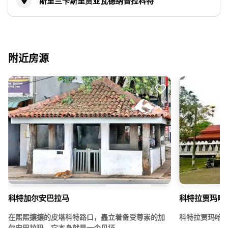
斯里兰卡斯里贾亚瓦德纳普拉科特
附近房源
科特加尔安巴拉马
科特拉贾玛哈
在熙熙攘攘的皮塔科特路口，矗立着备受尊崇的加
科特拉贾玛哈寺
尔安巴拉玛，它本身就是一个见证……