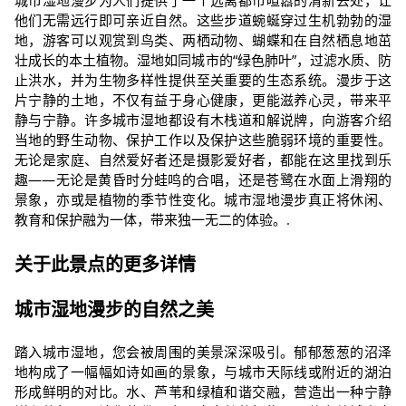
城市湿地漫步为人们提供了一个远离都市喧嚣的清新去处，让
他们无需远行即可亲近自然。这些步道蜿蜒穿过生机勃勃的湿
地，游客可以观赏到鸟类、两栖动物、蝴蝶和在自然栖息地茁
壮成长的本土植物。湿地如同城市的“绿色肺叶”，过滤水质、防
止洪水，并为生物多样性提供至关重要的生态系统。漫步于这
片宁静的土地，不仅有益于身心健康，更能滋养心灵，带来平
静与宁静。许多城市湿地都设有木栈道和解说牌，向游客介绍
当地的野生动物、保护工作以及保护这些脆弱环境的重要性。
无论是家庭、自然爱好者还是摄影爱好者，都能在这里找到乐
趣——无论是黄昏时分蛙鸣的合唱，还是苍鹭在水面上滑翔的
景象，亦或是植物的季节性变化。城市湿地漫步真正将休闲、
教育和保护融为一体，带来独一无二的体验。.
关于此景点的更多详情
城市湿地漫步的自然之美
踏入城市湿地，您会被周围的美景深深吸引。郁郁葱葱的沼泽
地构成了一幅幅如诗如画的景象，与城市天际线或附近的湖泊
形成鲜明的对比。水、芦苇和绿植和谐交融，营造出一种宁静