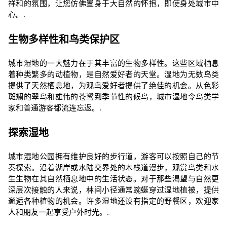
祥和的氛围，让您仿佛置身于大自然的怀抱，即使身处城市中
心。.
生物多样性和鸟类保护区
城市湿地的一大魅力在于其丰富的生物多样性。这些区域栖息
着种类繁多的动植物，是自然爱好者的天堂。湿地为无数鸟类
提供了天然栖息地，为观鸟爱好者提供了绝佳的机会。从色彩
斑斓的翠鸟和雄伟的苍鹭到季节性的候鸟，城市湿地令鸟类学
家和普通游客都流连忘返。.
探索湿地
城市湿地公园拥有维护良好的步行道，游客可以按照自己的节
奏探索。沿着湖岸或水陆交界处的木栈道漫步，观赏鸟类和水
生生物在其自然栖息地中的生活状态。对于那些渴望与自然更
深层次接触的人来说，林间小径通常蜿蜒穿过湿地植被，提供
邂逅各种植物的机会。许多湿地还设有指定的野餐区，欢迎家
人和朋友一起享受户外时光。.