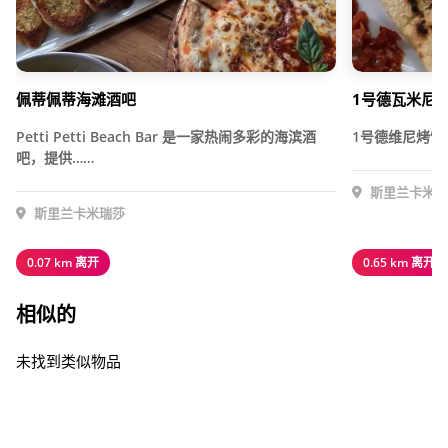
佩蒂佩蒂海滩酒吧
1号德瓦米尼
Petti Petti Beach Bar 是一家热闹多彩的海滨酒
1号德维尼烤饼
吧，提供……
斯里兰卡米瑞
斯里兰卡米瑞莎
0.07 km 离开
0.65 km 离开
相似的
未找到类似物品