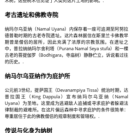
木树，这些树木也见证了人类对这片土地的影响。.
考古遗址和佛教寺院
纳玛尔乌亚纳（Namal Uyana）内保存着一座可追溯至阿努拉
德普勒时期的古老寺院遗址。这片森林据信在斯里兰卡佛教早
期曾是僧侣的居所，因此充满了浓厚的宗教氛围。在遗址之
中，普拉纳纳玛尔舍利塔（Purana Namal Seya stufa）和一棵
古老的菩提伽罗（Bodhigara，寺庙树）静静伫立，诉说着过往
的历史。.
纳马尔乌亚纳作为庇护所
公元前3世纪，提萨国王（Devanampiya Tissa）统治时期，达
普拉国王（King Dappula）宣布纳玛尔乌亚纳（Namal
Uyana）为圣地。这里成为逃避敌人追捕或寻求庇护者躲避法
律制裁的避难所。在这片偏远森林中寻求庇护的条件很简单：
尊重居住于此的佛教僧侣的规章制度和管辖权。.
传说与化身为纳树