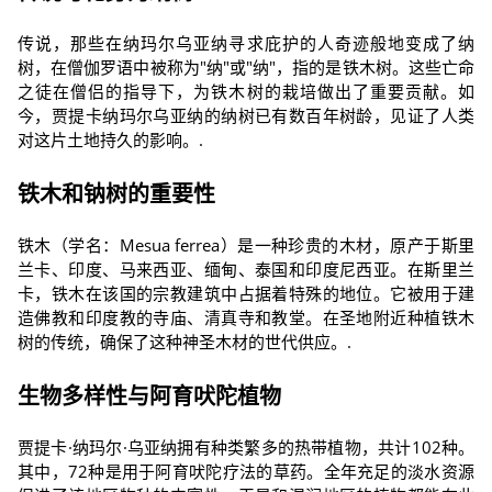
传说，那些在纳玛尔乌亚纳寻求庇护的人奇迹般地变成了纳
树，在僧伽罗语中被称为"纳"或"纳"，指的是铁木树。这些亡命
之徒在僧侣的指导下，为铁木树的栽培做出了重要贡献。如
今，贾提卡纳玛尔乌亚纳的纳树已有数百年树龄，见证了人类
对这片土地持久的影响。.
铁木和钠树的重要性
铁木（学名：Mesua ferrea）是一种珍贵的木材，原产于斯里
兰卡、印度、马来西亚、缅甸、泰国和印度尼西亚。在斯里兰
卡，铁木在该国的宗教建筑中占据着特殊的地位。它被用于建
造佛教和印度教的寺庙、清真寺和教堂。在圣地附近种植铁木
树的传统，确保了这种神圣木材的世代供应。.
生物多样性与阿育吠陀植物
贾提卡·纳玛尔·乌亚纳拥有种类繁多的热带植物，共计102种。
其中，72种是用于阿育吠陀疗法的草药。全年充足的淡水资源