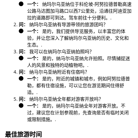
一个：
纳玛尔乌亚纳位于科伦坡-阿努拉德普勒高速
公路马达图加马路口以西7公里处，沿通往阿迪亚加
拉的道路即可到达。驾车前往十分便利。.
问：
纳玛尔乌亚纳有导游带领的旅游团吗？
一个：
是的，我们提供导览服务，以丰富您的体
验，并让您深入了解纳玛尔乌亚纳的历史、文化和
生态。.
问：
我可以在纳玛尔乌亚纳拍照吗？
一个：
是的，纳马尔乌亚纳允许拍照。尽情捕捉迷
人的风景和独特的动植物吧。.
问：
纳马尔乌亚纳附近有住宿吗？
一个：
是的，附近的城镇和城市，例如阿努拉德普
勒，都有住宿设施，可以让您在游览期间住得舒
适。.
问：
纳玛尔乌亚纳全年都对游客开放吗？
一个：
是的，纳玛尔乌亚纳全年对游客开放。不
过，建议您在计划参观前，先查询是否有临时关闭
或限制措施。.
最佳旅游时间