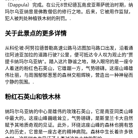
（Dappula）完成。在公元8世纪德瓦南皮亚蒂萨统治时期，纳
玛尔乌亚纳曾是佛教僧侣的修行之地。后来，它被用作监狱，
犯人被判处种植铁木树的刑罚。.
关于此景点的更多详情
从科伦坡-阿努拉德普勒高速公路马达图加马路口出发，沿着通
往阿迪亚加拉的道路行驶7公里，便可抵达令人叹为观止的"贾
提卡纳玛尔乌亚纳"。踏入这片静谧之地，映入眼帘的是一座令
人着迷的粉红色石英山，它雄踞一方，气势磅礴。这座山峰雄
伟壮丽，与周围郁郁葱葱的森林交相辉映，营造出一种神秘而
宁静的氛围。.
粉红石英山和铁木林
纳玛尔乌亚纳的中心是雄伟的玫瑰石英山，它是南亚同类山峰
中最大的。这座山峰巍峨耸立，气势磅礴，是斯里兰卡大自然
赋予其地质奇观的见证。此外，环绕这座山峰的森林也拥有悠
久的历史，它曾是一座古老的精神病院。森林中生长着许多铁