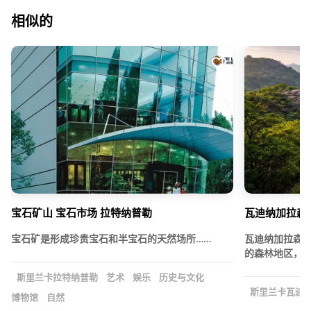
相似的
宝石矿山 宝石市场 拉特纳普勒
瓦迪纳加拉森
宝石矿是形成珍贵宝石和半宝石的天然场所……
瓦迪纳加拉森
的森林地区，位
斯里兰卡拉特纳普勒
艺术
娱乐
历史与文化
斯里兰卡瓦迪
博物馆
自然