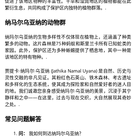
促进了该地区物种的丰富性。干旱和湿润地区的植物都能在此
繁衍生息，共同构成了保护区内独特的植物群落。.
纳马尔乌亚纳的动物群
纳玛尔乌亚纳的生物多样性不仅体现在植物上，还涵盖了种类
繁多的动物。这片森林是75种蚂蚁和斯里兰卡所有已知蛇类的
家园。此外，保护区还为多种蜥蜴提供了栖息地，其中一种是
该地区的特有物种。.
贾提卡·纳玛尔·乌亚纳 (Jathika Namal Uyana) 是自然、历史与
灵性交融的非凡见证。其粉红色石英山、铁木森林、考古遗址
和多样化的生态系统，使其成为探险家和自然爱好者的迷人目
的地。我们诚邀您亲身感受纳玛尔·乌亚纳的美景，沉浸于其宁
静祥和之中——在这里，过去与现在交织，大自然展现其奇妙
之处。.
常见问题解答
问：
我如何到达纳玛尔乌亚纳？