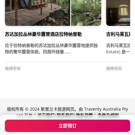
苏达加拉丛林豪华露营酒店拉特纳普勒
吉利马莱瓦拉瓦
位于拉特纳普勒的苏达加拉丛林豪华露营地提供独
吉利马莱瓦拉瓦庄园 
特的奢华露营体验，四周环绕着……
Estate) 
独特空间
独特空间
版权所有 © 2024 斯里兰卡旅游网页。由 Traventy Australia Pty
Ltd 开发 |
关于我们
|
联系我们
|
隐私政策
|
条款及细则
由 Traventy 提供技术支持
立即预订