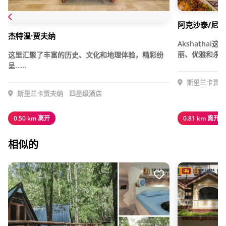
阿克沙泰/尼拉
杰特温·贾夫纳
Akshatha
丽、优雅和永恒
这里汇聚了丰富的历史、文化和地理体验，精彩纷
呈……
斯里兰卡贾夫
斯里兰卡贾夫纳
四星级酒店
0.50 km 离开
0.81 km 离开
相似的