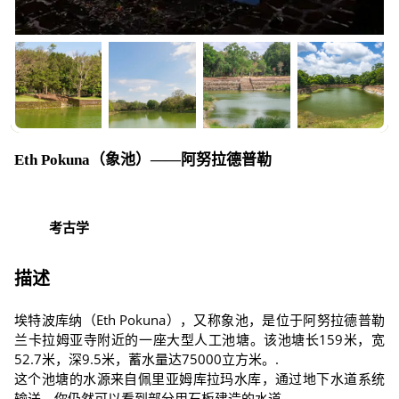
Eth Pokuna（象池）——阿努拉德普勒
考古学
描述
埃特波库纳（Eth Pokuna），又称象池，是位于阿努拉德普勒
兰卡拉姆亚寺附近的一座大型人工池塘。该池塘长159米，宽
52.7米，深9.5米，蓄水量达75000立方米。.
这个池塘的水源来自佩里亚姆库拉玛水库，通过地下水道系统
输送，你仍然可以看到部分用石板建造的水道。.