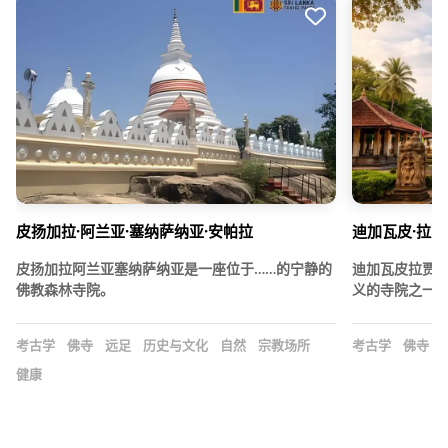
皮扬加拉·阿兰亚·塞纳萨纳亚·安帕拉
迪加瓦皮·拉贾
皮扬加拉阿兰亚塞纳萨纳亚是一座位于……的宁静的
迪加瓦皮拉贾
佛教森林寺院。
义的寺院之一…
考古学
佛寺
远足
历史与文化
自然
宗教场所
考古学
佛寺
健康