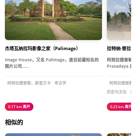
杰塔瓦纳拉玛影像之家（Palimage）
拉特纳·普拉萨
Image House，又名 Palimage，是目前最知名的
阿努拉德普勒 (An
图片公司……
Prasaday
阿努拉德普勒，斯里兰卡
考古学
阿努拉德普勒
历史与文化
博
0.17 km 离开
0.23 km 离开
相似的