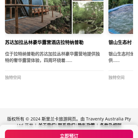
苏达加拉丛林豪华露营酒店拉特纳普勒
银山生态村 –
位于拉特纳普勒的苏达加拉丛林豪华露营地提供独
银山生态村坐
特的奢华露营体验，四周环绕着……
供……
独特空间
独特空间
版权所有 © 2024 斯里兰卡旅游网页。由 Traventy Australia Pty
Ltd 开发 |
关于我们
|
联系我们
|
隐私政策
|
条款及细则
由 Traventy 提供技术支持
立即预订