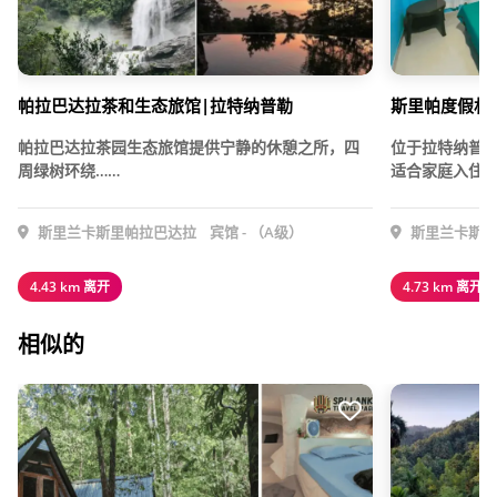
帕拉巴达拉茶和生态旅馆|拉特纳普勒
斯里帕度假村 
帕拉巴达拉茶园生态旅馆提供宁静的休憩之所，四
位于拉特纳普
周绿树环绕……
适合家庭入住的
斯里兰卡斯里帕拉巴达拉
宾馆 - （A级）
斯里兰卡斯里
4.43 km 离开
4.73 km 离开
相似的