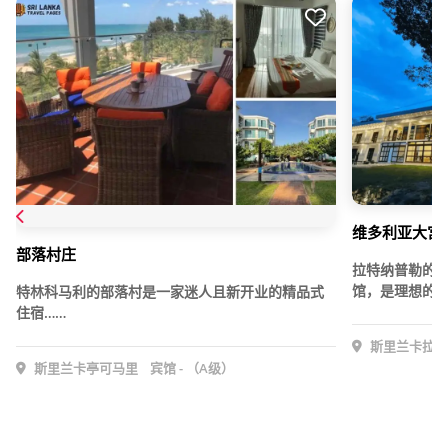
维多利亚大宫 
部落村庄
拉特纳普勒的
馆，是理想的下
特林科马利的部落村是一家迷人且新开业的精品式
住宿……
斯里兰卡拉特
斯里兰卡亭可马里
宾馆 - （A级）