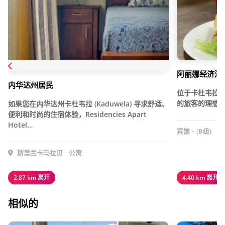
阿丽娜经济酒
内华达州居民
位于卡杜韦拉
的旅客的理想之
如果您在内华达州卡杜韦拉 (Kaduwela) 寻求舒适、
便利和时尚的住宿体验，Residencies Apart
Hotel…
宾馆 – (B级)
斯里兰卡马拉贝
公寓
2.87 km 离开
4.40 km 离开
相似的