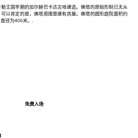
普勒王国早期的加尔赫巴卡达古地建造。佛塔的原始形制已无从
，可以肯定的是，佛塔周围曾建有房屋。佛塔的圆形庭院面积约
径为406米。.
免费入场
况