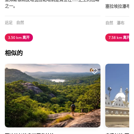
之一。
塞拉埃拉瀑布
远足
自然
自然
瀑布
3.50 km 离开
7.58 km 离开
相似的