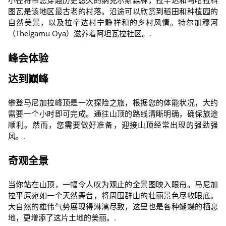
小径将带您穿越历史悠久的纳克尔斯森林，拉辛达和马哈拉科
图瓦是该地区最古老的村落。沿途可以欣赏到稻田和种植园的
自然美景，以及拉辛达村宁静祥和的乡村风情。特尔加穆河
（Thelgamu Oya）滋养着阿坦瓦拉社区。.
峰会体验
达到巅峰
攀登马尼加拉峰顶是一次探险之旅，根据您的体能状况，大约
需要一个小时即可完成。通往山顶的路线清晰明确，确保旅途
顺利。然而，您需要做好准备，迎接山顶经常出现的强劲强
风。.
奇观全景
当你站在山顶，一幅令人叹为观止的全景图映入眼帘。马尼加
拉平原宛如一个天然舞台，将周围群山的壮丽景色尽收眼底。
大自然的雄伟气势展现得淋漓尽致，这里也是各种蝴蝶的栖息
地，更增添了这片土地的美丽。.