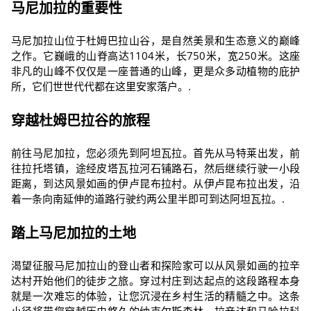
马尼加拉的重要性
马尼加拉山位于杜姆巴拉山谷，是自然美景和生态意义的巅峰
之作。它巍峨的山脊高达1104米，长750米，宽250米。这座
非凡的山峰不仅仅是一座普通的山峰，更是众多动植物的庇护
所，它们世世代代都在这里安家落户。.
穿越杜姆巴拉谷的旅程
前往马尼加拉，您必须先到阿坦瓦拉。首先从马特莱出发，前
往拉托塔镇，途经皮塔瓦拉河石铺路石，然后继续行驶一小段
距离，到达风景如画的伊卢昆布拉村。从伊卢昆布拉出发，沿
着一条向南延伸的道路行驶约两公里半即可到达阿坦瓦拉。.
踏上马尼加拉的土地
渴望征服马尼加拉山的登山者和探险家可以从风景如画的拉辛
达村开始他们的徒步之旅。穿过村庄到达起点的这段路程本身
就是一次难忘的体验，让您沉浸在乡村生活的精髓之中。这条