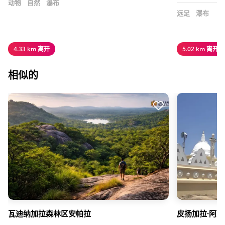
动物
自然
瀑布
远足
瀑布
4.33 km 离开
5.02 km 离开
相似的
瓦迪纳加拉森林区安帕拉
皮扬加拉·阿兰