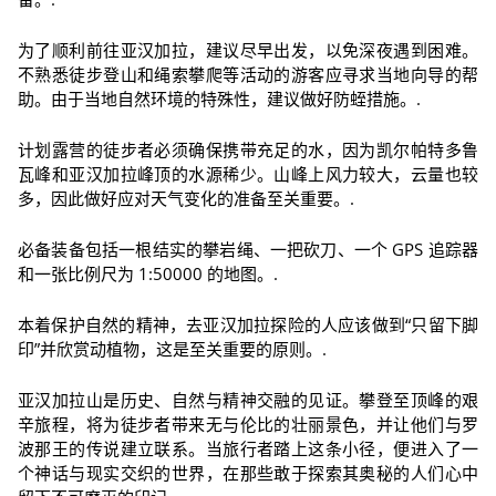
为了顺利前往亚汉加拉，建议尽早出发，以免深夜遇到困难。
不熟悉徒步登山和绳索攀爬等活动的游客应寻求当地向导的帮
助。由于当地自然环境的特殊性，建议做好防蛭措施。.
计划露营的徒步者必须确保携带充足的水，因为凯尔帕特多鲁
瓦峰和亚汉加拉峰顶的水源稀少。山峰上风力较大，云量也较
多，因此做好应对天气变化的准备至关重要。.
必备装备包括一根结实的攀岩绳、一把砍刀、一个 GPS 追踪器
和一张比例尺为 1:50000 的地图。.
本着保护自然的精神，去亚汉加拉探险的人应该做到“只留下脚
印”并欣赏动植物，这是至关重要的原则。.
亚汉加拉山是历史、自然与精神交融的见证。攀登至顶峰的艰
辛旅程，将为徒步者带来无与伦比的壮丽景色，并让他们与罗
波那王的传说建立联系。当旅行者踏上这条小径，便进入了一
个神话与现实交织的世界，在那些敢于探索其奥秘的人们心中