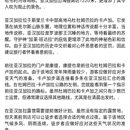
哈韦利河等地标。亚汉加拉山海拔高达1220米，更增添了其令
人叹为观止的景色。.
亚汉加拉位于斯里兰卡中部高地乌杜杜姆巴拉的卡卢加。它坐
落在纳克尔斯山脉东麓，地理位置和神话传说都十分丰富。当
地传说称，亚汉加拉是罗波那王沉睡的地方，等待着最终的苏
醒。守护神"加莱·班达拉"的庇佑更增添了此地的神秘色彩和信
仰。由于亚汉加拉的历史中交织着对心怀恶意者的惩罚，因此
建议旅行者怀着善意前往。.
前往亚汉加拉的门户是康提，康提也是前往乌杜杜姆巴拉和卡
卢加的起点。由于该地区常年降雨量较少，游客应做好应对多
变天气的准备。卡卢加步道连接着多条在亚汉加拉汇合的路
线。在杜姆巴拉-卡卢加拉公路的左侧，您就能看到第一个指示
前往亚汉加拉的路标。虽然杜姆巴拉和卡卢加之间只有少数巴
士运营，但通常建议选择其他路线，尤其是在清晨出发时。.
在亚汉加拉露营需要提前做好计划。虽然没有指定的露营地，
但天黑前到达可以让徒步者选择合适的地点过夜。鉴于该地区
气候多风、阴雨连绵，徒步者应做好应对这些天气状况的准
备。.