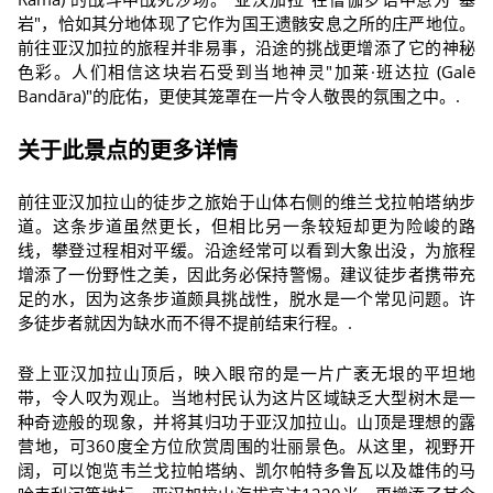
岩"，恰如其分地体现了它作为国王遗骸安息之所的庄严地位。
前往亚汉加拉的旅程并非易事，沿途的挑战更增添了它的神秘
色彩。人们相信这块岩石受到当地神灵"加莱·班达拉 (Galē
Bandāra)"的庇佑，更使其笼罩在一片令人敬畏的氛围之中。.
关于此景点的更多详情
前往亚汉加拉山的徒步之旅始于山体右侧的维兰戈拉帕塔纳步
道。这条步道虽然更长，但相比另一条较短却更为险峻的路
线，攀登过程相对平缓。沿途经常可以看到大象出没，为旅程
增添了一份野性之美，因此务必保持警惕。建议徒步者携带充
足的水，因为这条步道颇具挑战性，脱水是一个常见问题。许
多徒步者就因为缺水而不得不提前结束行程。.
登上亚汉加拉山顶后，映入眼帘的是一片广袤无垠的平坦地
带，令人叹为观止。当地村民认为这片区域缺乏大型树木是一
种奇迹般的现象，并将其归功于亚汉加拉山。山顶是理想的露
营地，可360度全方位欣赏周围的壮丽景色。从这里，视野开
阔，可以饱览韦兰戈拉帕塔纳、凯尔帕特多鲁瓦以及雄伟的马