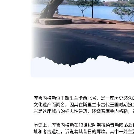
库鲁内格勒位于斯里兰卡西北省，是一座历史悠久
文化遗产而闻名，因其在斯里兰卡古代王国时期扮演
岩是这座城市的标志性建筑，环绕着库鲁内格勒，
历史上，库鲁内格勒在13世纪阿努拉德普勒陷落
址和考古遗址，诉说着其昔日的辉煌。其中一处主