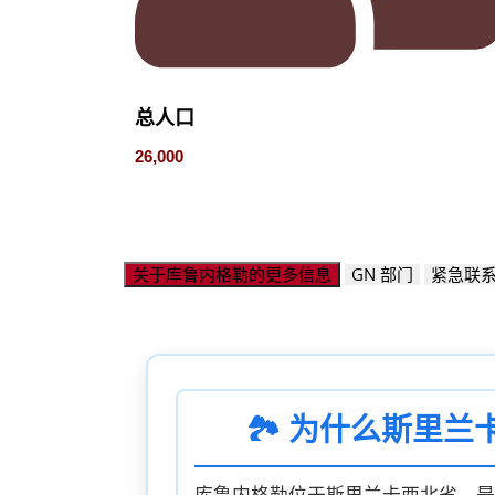
总人口
26,000
关于库鲁内格勒的更多信息
GN 部门
紧急联
🏞️ 为什么斯里
库鲁内格勒位于斯里兰卡西北省，是