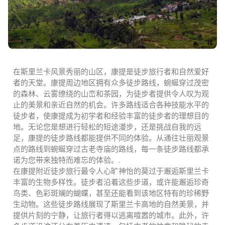
在斯里兰卡风景秀丽的山区，康提是徒步旅行者和自然爱好
者的天堂。康提周边地区拥有众多徒步路线，蜿蜒穿过茂密
的森林、云雾缭绕的山峦和茶园，为徒步者提供令人叹为观
止的美景和亲近自然的机会。许多路线适合各种技能水平的
徒步者，使康提成为初学者和经验丰富的徒步者的理想目的
地。无论您是想进行轻松的短途漫步，还是挑战自我的远
足，康提的徒步路线都能提供不同的体验。从通往壮丽观景
点的路线到蜿蜒穿过古老寺庙的路线，每一条徒步路线都承
诺为您带来独特而难忘的体验。.
在康提附近徒步旅行最令人心旷神怡的莫过于邂逅斯里兰卡
丰富的生物多样性。徒步者沿着这些步道，或许能邂逅珍奇
鸟类、色彩斑斓的蝴蝶，甚至还能看到该地区特有的珍稀野
生动物。这些徒步路线展现了斯里兰卡高地的自然美景，并
提供片刻的宁静，让旅行者得以逃离喧嚣的城市。此外，许