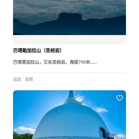
巴塔勒加拉山（圣经岩）
巴塔莱加拉山，又名圣经岩，海拔798米……
远足
自然