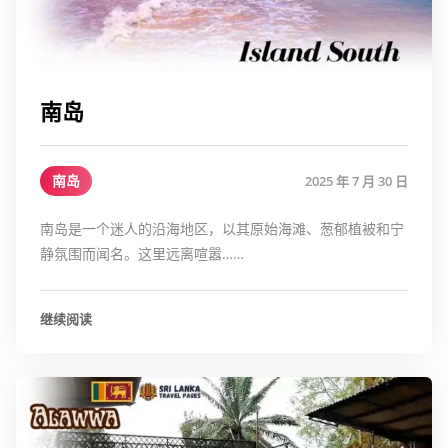
南岛
南岛
2025 年 7 月 30 日
南岛是一个迷人的沿海地区，以其原始海滩、葱郁植被和宁
静氛围而闻名。这里远离喧嚣……
继续阅读