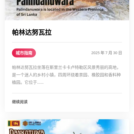
帕林达努瓦拉
城市指南
2025 年 7 月 30 日
帕林达努瓦拉坐落在斯里兰卡卡卢特勒区风景秀丽的高地，
是一个迷人的乡村小镇，四周环绕着茶园、橡胶园和香料种
植园。它位于……
继续阅读