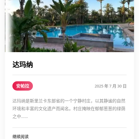
达玛纳
安帕拉
2025 年 7 月 30 日
达玛纳是斯里兰卡东部省的一个宁静村庄，以其静谧的自然
环境和丰富的文化遗产而闻名。村庄掩映在郁郁葱葱的绿荫
之中……
继续阅读