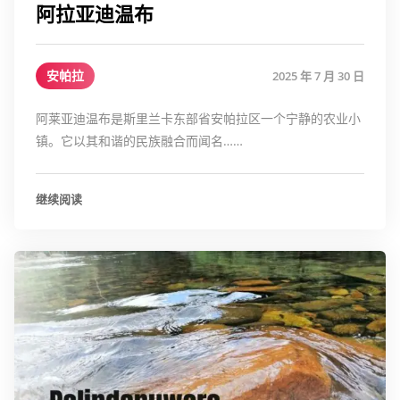
阿拉亚迪温布
安帕拉
2025 年 7 月 30 日
阿莱亚迪温布是斯里兰卡东部省安帕拉区一个宁静的农业小
镇。它以其和谐的民族融合而闻名……
继续阅读