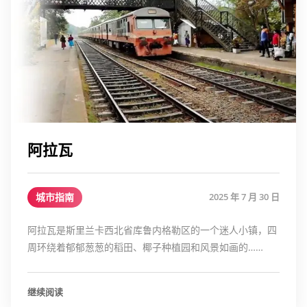
阿拉瓦
城市指南
2025 年 7 月 30 日
阿拉瓦是斯里兰卡西北省库鲁内格勒区的一个迷人小镇，四
周环绕着郁郁葱葱的稻田、椰子种植园和风景如画的……
继续阅读