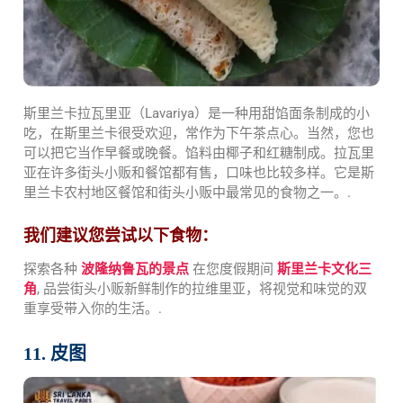
斯里兰卡拉瓦里亚（Lavariya）是一种用甜馅面条制成的小
吃，在斯里兰卡很受欢迎，常作为下午茶点心。当然，您也
可以把它当作早餐或晚餐。馅料由椰子和红糖制成。拉瓦里
亚在许多街头小贩和餐馆都有售，口味也比较多样。它是斯
里兰卡农村地区餐馆和街头小贩中最常见的食物之一。.
我们建议您尝试以下食物：
探索各种
波隆纳鲁瓦的景点
在您度假期间
斯里兰卡文化三
角
, 品尝街头小贩新鲜制作的拉维里亚，将视觉和味觉的双
重享受带入你的生活。.
11. 皮图