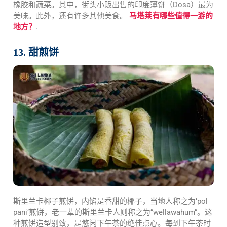
橡胶和蔬菜。其中，街头小贩出售的印度薄饼（Dosa）最为
美味。此外，还有许多其他美食。
马塔莱有哪些值得一游的
地方？
.
13. 甜煎饼
斯里兰卡椰子煎饼，内馅是香甜的椰子，当地人称之为‘pol
pani’煎饼，老一辈的斯里兰卡人则称之为“wellawahum”。这
种煎饼造型别致，是悠闲下午茶的绝佳点心。每到下午茶时