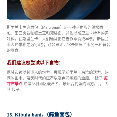
斯里兰卡鱼肉面包（Malu paan）是一种三角形的蓬松面
包，里面夹着咖喱土豆和罐装鱼，并佐以斯里兰卡特有的调
味料。在斯里兰卡，人们通常把它当作零食或早餐。斯里兰
卡人也常称之为’小吃‘；顾名思义，它是斯里兰卡另一种著名
的零食。.
我们建议您尝试以下食物：
尼甘布镇以其迷人的魅力，展现了斯里兰卡海滨的活力、热
闹的鱼市、殖民时代的庄严以及色彩缤纷的渔船。.
除了
尼
甘布景点
它是乡村地区最著名、最适合钓鱼的地方。
, ， 尤
其
包子。.
15. Kibula banis（鳄鱼面包）