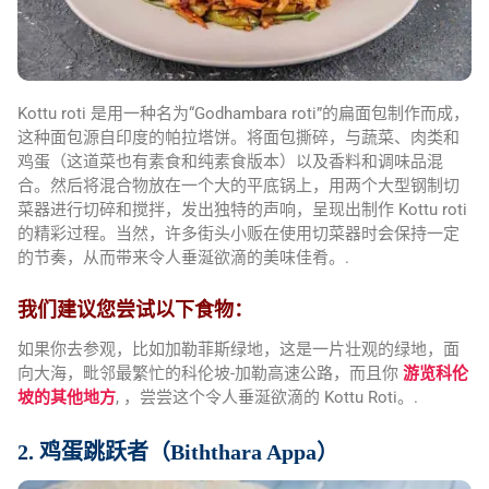
Kottu roti 是用一种名为“Godhambara roti”的扁面包制作而成，
这种面包源自印度的帕拉塔饼。将面包撕碎，与蔬菜、肉类和
鸡蛋（这道菜也有素食和纯素食版本）以及香料和调味品混
合。然后将混合物放在一个大的平底锅上，用两个大型钢制切
菜器进行切碎和搅拌，发出独特的声响，呈现出制作 Kottu roti
的精彩过程。当然，许多街头小贩在使用切菜器时会保持一定
的节奏，从而带来令人垂涎欲滴的美味佳肴。.
我们建议您尝试以下食物：
如果你去参观，比如加勒菲斯绿地，这是一片壮观的绿地，面
向大海，毗邻最繁忙的科伦坡-加勒高速公路，而且你
游览科伦
坡的其他地方
, ，尝尝这个令人垂涎欲滴的 Kottu Roti。.
2. 鸡蛋跳跃者（Biththara Appa）