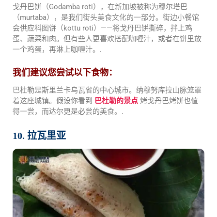
戈丹巴饼（Godamba roti），在新加坡被称为穆尔塔巴
（murtaba），是我们街头美食文化的一部分。街边小餐馆
会供应科图饼（kottu roti）——将戈丹巴饼撕碎，拌上鸡
蛋、蔬菜和肉。但有些人更喜欢搭配咖喱汁，或者在饼里放
一个鸡蛋，再淋上咖喱汁。.
我们建议您尝试以下食物：
巴杜勒是斯里兰卡乌瓦省的中心城市。纳穆努库拉山脉笼罩
着这座城镇。假设你看到
巴杜勒的景点
烤戈丹巴烤饼也值
得一尝，而达尔更是必尝的美食。.
10. 拉瓦里亚