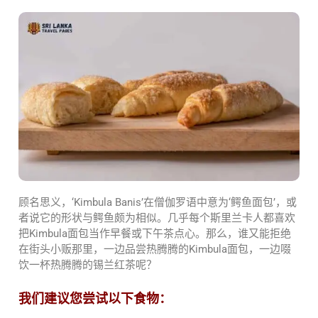
顾名思义，‘Kimbula Banis’在僧伽罗语中意为‘鳄鱼面包’，或
者说它的形状与鳄鱼颇为相似。几乎每个斯里兰卡人都喜欢
把Kimbula面包当作早餐或下午茶点心。那么，谁又能拒绝
在街头小贩那里，一边品尝热腾腾的Kimbula面包，一边啜
饮一杯热腾腾的锡兰红茶呢？
我们建议您尝试以下食物：