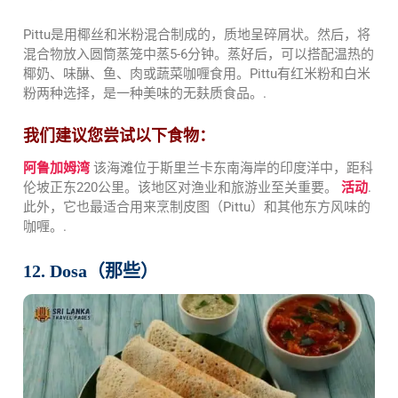
Pittu是用椰丝和米粉混合制成的，质地呈碎屑状。然后，将
混合物放入圆筒蒸笼中蒸5-6分钟。蒸好后，可以搭配温热的
椰奶、味醂、鱼、肉或蔬菜咖喱食用。Pittu有红米粉和白米
粉两种选择，是一种美味的无麸质食品。.
我们建议您尝试以下食物：
阿鲁加姆湾
该海滩位于斯里兰卡东南海岸的印度洋中，距科
伦坡正东220公里。该地区对渔业和旅游业至关重要。
活动
.
此外，它也最适合用来烹制皮图（Pittu）和其他东方风味的
咖喱。.
12. Dosa（那些）