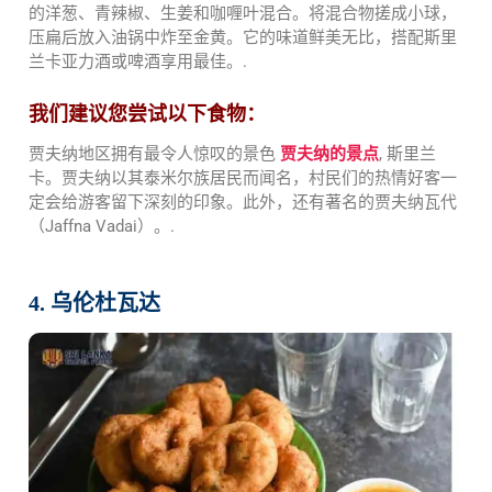
的洋葱、青辣椒、生姜和咖喱叶混合。将混合物搓成小球，
压扁后放入油锅中炸至金黄。它的味道鲜美无比，搭配斯里
兰卡亚力酒或啤酒享用最佳。.
我们建议您尝试以下食物：
贾夫纳地区拥有最令人惊叹的景色
贾夫纳的景点
, 斯里兰
卡。贾夫纳以其泰米尔族居民而闻名，村民们的热情好客一
定会给游客留下深刻的印象。此外，还有著名的贾夫纳瓦代
（Jaffna Vadai）。.
4. 乌伦杜瓦达