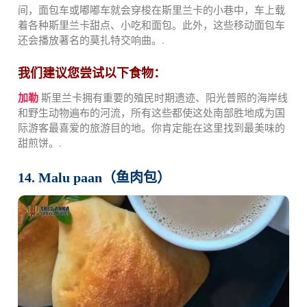
间，面包车或嘟嘟车就会穿梭在斯里兰卡的小巷中，车上载
着各种斯里兰卡甜点、小吃和面包。此外，这些移动面包车
还会播放著名的莫扎特交响曲。.
我们建议您尝试以下食物：
加勒
斯里兰卡拥有重要的殖民时期遗迹、阳光普照的海岸线
和野生动物遍布的河流，所有这些都使这处南部胜地成为国
际游客最喜爱的旅游目的地。你肯定能在这里找到最美味的
甜煎饼。
.
14. Malu paan（鱼肉包）