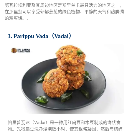
努瓦拉埃利亚及其周边地区是斯里兰卡最具活力的地区之一，
在那里您可以享受郁郁葱葱的绿色植物、平静的天气和热腾腾
的鸡蛋饼。.
3. Parippu Vada（Vadai）
帕里普瓦达（Vadai）是一种用红扁豆和木豆制成的饼状食
物。先将扁豆洗净浸泡数小时，使其粗略凝固，然后与切碎