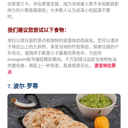
往斯里兰卡，并在那里定居，成为当地虽人数不多但颇具影
响力的少数族裔居民；大多数人认为这道小吃起源于那
时。.
我们建议您尝试以下食物：
埃拉以其壮丽的景点和独特的旅游体验而闻名。您可以漫步
于埃拉山上的九拱桥，享受当地的疗愈体验，探索壮丽的户
外风光，或徜徉于斯里兰卡最美的景色中，为您的
Instagram账号捕捉精彩瞬间。千万别错过品尝当地特色油
炸面包卷，再配上一杯热茶，真是惬意无比。
游览埃拉景
点
.
7. 波尔·罗蒂