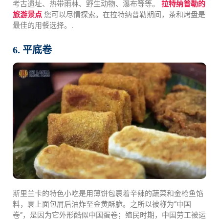
考古遗址、热带雨林、野生动物、瀑布等等。
拉特纳普勒的
旅游景点
您可以尽情探索。在拉特纳普勒期间，茶和烤盘是
最佳的用餐选择。.
6. 平底卷
斯里兰卡的特色小吃是用薄饼包裹着辛辣的蔬菜和金枪鱼馅
料，裹上面包屑后油炸至金黄酥脆。之所以被称为“中国
卷”，是因为它外形酷似中国蛋卷；殖民时期，中国劳工被运