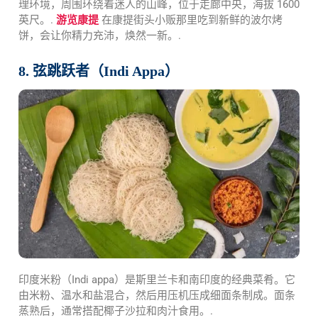
理环境，周围环绕着迷人的山峰，位于走廊中央，海拔 1600
英尺。.
游览康提
在康提街头小贩那里吃到新鲜的波尔烤
饼，会让你精力充沛，焕然一新。.
8. 弦跳跃者（Indi Appa）
印度米粉（Indi appa）是斯里兰卡和南印度的经典菜肴。它
由米粉、温水和盐混合，然后用压机压成细面条制成。面条
蒸熟后，通常搭配椰子沙拉和肉汁食用。.