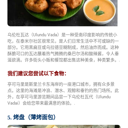
乌伦杜瓦达（Ulundu Vada）是一种受南印度影响的传统小
吃，在泰米尔社区很常见，是人们日常生活中不可或缺的一
部分。它用黑扁豆或乌拉德豆糊制成，然后油炸而成。这种
酥脆可口的瓦达蘸着热气腾腾的桑巴尔汤和酸辣酱，令人垂
涎欲滴。许多街头小贩和餐馆都出售这种美食，种类繁多。.
我们建议您尝试以下食物：
亭可马里是斯里兰卡东海岸的一座港口城市，拥有众多景
点。这里的海滩是冲浪、潜水、观鲸和垂钓的热门场所。此
外，在亭可马里游览期间品尝一下乌伦杜瓦代（Ulundu
Vadai）会给您带来最满意的体验。.
5. 烤盘（薄烤面包）