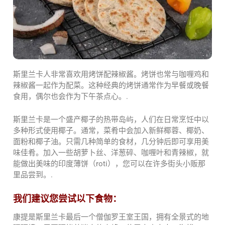
斯里兰卡人非常喜欢用烤饼配辣椒酱。烤饼也常与咖喱鸡和
辣椒酱一起作为配菜。这种经典的烤饼通常作为早餐或晚餐
食用，偶尔也会作为下午茶点心。.
斯里兰卡是一个盛产椰子的热带岛屿，人们在日常烹饪中以
多种形式使用椰子。通常，菜肴中会加入新鲜椰蓉、椰奶、
面粉和椰子油。只需几种简单的食材，几分钟后即可享用美
味佳肴。加入一些胡萝卜丝、洋葱碎、咖喱叶和青辣椒，就
能做出美味的印度薄饼（roti），您可以在许多街头小贩那
里品尝到。.
我们建议您尝试以下食物：
康提是斯里兰卡最后一个僧伽罗王室王国，拥有全景式的地