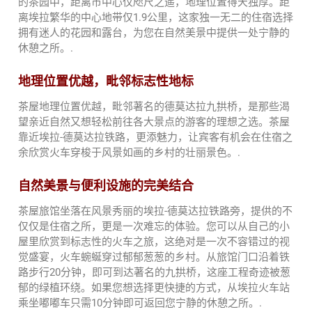
的茶园中，距离市中心仅咫尺之遥，地理位置得天独厚。距
离埃拉繁华的中心地带仅1.9公里，这家独一无二的住宿选择
拥有迷人的花园和露台，为您在自然美景中提供一处宁静的
休憩之所。.
地理位置优越，毗邻标志性地标
茶屋地理位置优越，毗邻著名的德莫达拉九拱桥，是那些渴
望亲近自然又想轻松前往各大景点的游客的理想之选。茶屋
靠近埃拉-德莫达拉铁路，更添魅力，让宾客有机会在住宿之
余欣赏火车穿梭于风景如画的乡村的壮丽景色。.
自然美景与便利设施的完美结合
茶屋旅馆坐落在风景秀丽的埃拉-德莫达拉铁路旁，提供的不
仅仅是住宿之所，更是一次难忘的体验。您可以从自己的小
屋里欣赏到标志性的火车之旅，这绝对是一次不容错过的视
觉盛宴，火车蜿蜒穿过郁郁葱葱的乡村。从旅馆门口沿着铁
路步行20分钟，即可到达著名的九拱桥，这座工程奇迹被葱
郁的绿植环绕。如果您想选择更快捷的方式，从埃拉火车站
乘坐嘟嘟车只需10分钟即可返回您宁静的休憩之所。.