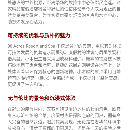
处静谧的世外桃源，距离繁华的埃拉市中心仅咫尺之遥。这
家精品度假酒店将奢华舒适的住宿体验与令人叹为观止的自
然美景完美融合，为宾客提供豪华舒适的客房和水疗中心，
助您焕发身心活力。.
可持续的优雅与质朴的魅力
98 Acres Resort and Spa 不仅是奢华的典范，更以其对环境
可持续发展的执着追求而著称。度假村的建筑与周围景观和
谐共融，小木屋主要采用回收材料建造。废弃的铁路枕木被
巧妙地用于露台和墙壁，粗糙的花岗岩则铺设在地面上，处
处体现着以环保为核心的创新精神。小木屋的屋顶采用当地
特有的‘伊卢克’（Illuk）草编织而成，不仅提升了整体美感，
更促进了生态和谐。.
无与伦比的景色和沉浸式体验
在舒适的度假村内，宾客可饱览周边乡村的壮丽景色，欣赏
令人心旷神怡的全景。度假村也是探险之旅的门户，拥有令
人兴奋的自然步道，邀您探索发现。无论是在奢华的环境中
放松身心，漫步于葱郁的田园风光，还是在一天的探险之后