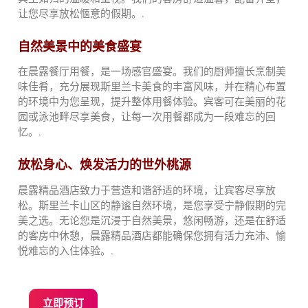
让您尽享放松惬意的假期。.
自然美景中的美食盛宴
在晨露餐厅用餐，是一场感官盛宴。我们的厨师擅长烹制美
味佳肴，充分展现斯里兰卡美食的丰富风味，并在精心布置
的环境中为您呈现，提升整体用餐体验。宾客可在美丽的花
园或泳池畔尽享美食，让每一次用餐都成为一段难忘的回
忆。.
放松身心、焕发活力的世外桃源
晨露精品酒店致力于营造和谐舒适的环境，让宾客尽享放
松。斯里兰卡山区的静谧自然环境，是您享受宁静假期的完
美之选。无论您是沉浸于自然美景，悠闲畅游，还是在舒适
的客房中休憩，晨露精品酒店都能确保您拥有活力充沛、愉
悦难忘的入住体验。.
立即预订