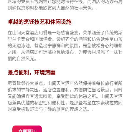
区域的免费无线网络让您随时保持在线，而酒店的巧妙布局
则确保您随时都能欣赏到大自然的壮丽景色。.
卓越的烹饪技艺和休闲设施
在山间天堂酒店用餐是一场感官盛宴，菜单涵盖了传统的斯
里兰卡美食和国际佳肴。设施齐全的酒吧和仿佛延伸至山顶
的无边泳池，营造出宁静祥和的氛围，是您放松身心的理想
之所。从酒店即可远眺拉瓦纳瀑布，为度假村增添了一抹壮
丽的自然风光。.
景点便利，环境清幽
尽管毗邻各大景点，山间天堂酒店依然保持着每位旅行者所
追求的宁静氛围。酒店位置便利，方便前往当地景点，同时
又能确保宾客远离喧嚣，享受静谧的休憩之所。山间天堂酒
店兼具优越的私密性和便利性，是那些希望在探索埃拉的同
时享受极致舒适与宁静的旅客的理想之选。.
立即预订