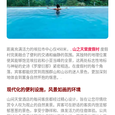
距离充满活力的埃拉市中心仅450米，,
山之天堂度假村
度假
村完美融合了便利的交通和幽静的氛围。其独特的地理位置
使其能够饱览埃拉岩和小亚当峰的全景，这两处标志性地标
与神秘的史诗《罗摩衍那》紧密相连。在度假村的每个角
落，宾客都能欣赏到周围群山和山谷的迷人景色，更加深刻
地体会到置身自然怀抱的惬意。.
现代化的便利设施，风景如画的环境
山间天堂酒店的每间客房都经过精心设计，旨在让您尽情欣
赏令人叹为观止的自然美景。宾客可在舒适的客房内饱览郁
郁葱葱的景色，享受宁静祥和、焕发活力的住宿体验。公共