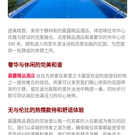
逃离喧嚣，来到宁静祥和的晨露精品酒店，体验埃拉市中心
优雅与舒适的完美融合。这家精品酒店距离繁华的市中心仅
350 米，拥有迷人的室外游泳池和风景如画的花园，为您提
供一处静谧的休憩之所。.
奢华与休闲的完美和谐
晨露精品酒店
旨在为宾客在斯里兰卡最受欢迎的旅游目的地
之一提供难忘的体验。宾客可以享受我们精心修剪的花园带
来的宁静，或在波光粼粼的室外泳池中畅游一番，同时步行
即可到达埃拉充满活力的中心地带。.
无与伦比的热情款待和舒适体验
晨露精品酒店的宗旨是让每一位宾客的入住都成为难忘的回
忆。我们以卓越的待客之道为傲，确保每位宾客都能感受到
宾至如归的温暖和重视。我们的客房舒适温馨，配备齐全，