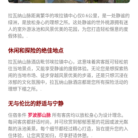
拉瓦纳山脉距离繁华的埃拉镇中心仅0.6公里，是一处静谧的
绿洲，是放松身心的理想之所。这处静谧的世外桃源拥有迷
人的室外游泳池和风景优美的花园，为您打造轻松惬意的度
假体验。.
休闲和探险的绝佳地点
拉瓦纳山脉酒店毗邻埃拉镇中心，这意味着宾客既可轻松前
往当地景点，又能享受静谧的度假体验。无论您是想探索热
闹的当地市场、徒步穿越风景优美的步道，还是只想沉浸在
浓郁的文化氛围中，拉瓦纳山脉酒店都是您所有探险活动的
理想下榻之所。.
无与伦比的舒适与宁静
住宿条件
罗波那山脉
所有客房均以放松身心为设计理念。
每间客房都舒适时尚，并可欣赏到郁郁葱葱的花园或波光粼
粼的泳池美景。每个细节都经过精心打造，旨在提升您的入
住体验，让您宾至如归，尽享舒适休憩。.