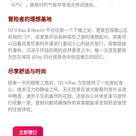
（67%），度假村的气候非常适合休闲放松。.
冒险者的理想基地
O2 Villas & Resort 不仅仅是一个下榻之处，更是您探索山区
奇观的门户。这里是开启各种探险之旅的理想起点。宾客可
以沿着风景优美的步道进行激动人心的徒步旅行，探索隐秘
的瀑布，沉浸于环绕四周的自然美景之中。每一次游览都将
为您在埃拉 (Ella) 的壮丽景色中创造难忘的回忆。.
尽享舒适与时尚
结束一天的探索之旅后，O2 Villas 为您提供了一处放松身
心、焕发活力的静谧之所。无论您是在波光粼粼的室外泳池
中畅游，漫步于生机盎然的花园，还是在公共休息室与旅伴
们欢聚一堂，度假村都将确保所有宾客都能享受到舒适愉悦
的住宿体验。.
立即预订