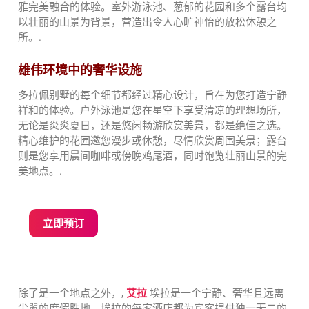
雅完美融合的体验。室外游泳池、葱郁的花园和多个露台均
以壮丽的山景为背景，营造出令人心旷神怡的放松休憩之
所。.
雄伟环境中的奢华设施
多拉佩别墅的每个细节都经过精心设计，旨在为您打造宁静
祥和的体验。户外泳池是您在星空下享受清凉的理想场所，
无论是炎炎夏日，还是悠闲畅游欣赏美景，都是绝佳之选。
精心维护的花园邀您漫步或休憩，尽情欣赏周围美景；露台
则是您享用晨间咖啡或傍晚鸡尾酒，同时饱览壮丽山景的完
美地点。.
立即预订
除了是一个地点之外，,
艾拉
埃拉是一个宁静、奢华且远离
尘嚣的度假胜地。埃拉的每家酒店都为宾客提供独一无二的