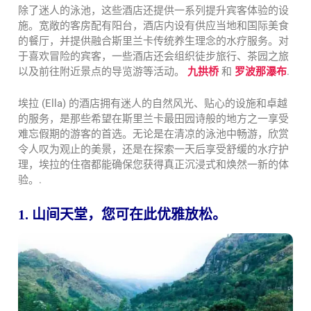
除了迷人的泳池，这些酒店还提供一系列提升宾客体验的设
施。宽敞的客房配有阳台，酒店内设有供应当地和国际美食
的餐厅，并提供融合斯里兰卡传统养生理念的水疗服务。对
于喜欢冒险的宾客，一些酒店还会组织徒步旅行、茶园之旅
以及前往附近景点的导览游等活动。
九拱桥
和
罗波那瀑布
.
埃拉 (Ella) 的酒店拥有迷人的自然风光、贴心的设施和卓越
的服务，是那些希望在斯里兰卡最田园诗般的地方之一享受
难忘假期的游客的首选。无论是在清凉的泳池中畅游，欣赏
令人叹为观止的美景，还是在探索一天后享受舒缓的水疗护
理，埃拉的住宿都能确保您获得真正沉浸式和焕然一新的体
验。.
1. 山间天堂，您可在此优雅放松。