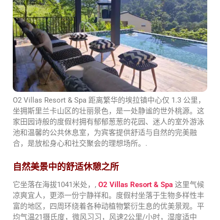
O2 Villas Resort & Spa 距离繁华的埃拉镇中心仅 1.3 公里，
坐拥斯里兰卡山区的壮丽景色，是一处静谧的世外桃源。这
家田园诗般的度假村拥有郁郁葱葱的花园、迷人的室外游泳
池和温馨的公共休息室，为宾客提供舒适与自然的完美融
合，是放松身心和社交聚会的理想场所。.
自然美景中的舒适休憩之所
它坐落在海拔1041米处，,
O2 Villas Resort & Spa
这里气候
凉爽宜人，更添一份宁静祥和。度假村坐落于生物多样性丰
富的地区，四周环绕着各种动植物繁衍生息的优美景观。平
均气温21摄氏度，微风习习，风速2公里/小时，湿度适中