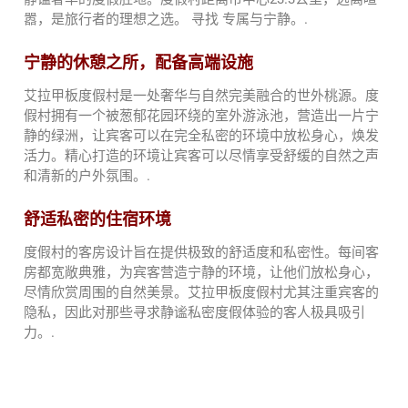
嚣，是旅行者的理想之选。
寻找
专属与宁静。.
宁静的休憩之所，配备高端设施
艾拉甲板度假村是一处奢华与自然完美融合的世外桃源。度
假村拥有一个被葱郁花园环绕的室外游泳池，营造出一片宁
静的绿洲，让宾客可以在完全私密的环境中放松身心，焕发
活力。精心打造的环境让宾客可以尽情享受舒缓的自然之声
和清新的户外氛围。.
舒适私密的住宿环境
度假村的客房设计旨在提供极致的舒适度和私密性。每间客
房都宽敞典雅，为宾客营造宁静的环境，让他们放松身心，
尽情欣赏周围的自然美景。艾拉甲板度假村尤其注重宾客的
隐私，因此对那些寻求静谧私密度假体验的客人极具吸引
力。.