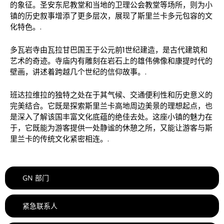
的象征。圣安东尼教堂和当地的卫理公会教堂等场所，则为小
镇的历史叙事增添了更多层次，展现了斯里兰卡多元包容的文
化特色。.
多瓦岩寺由瓦拉甘巴国王于公元前1世纪建造，是古代建筑和
艺术的奇迹。寺庙内有雕刻在岩石上的雄伟佛像和康提时代的
壁画，讲述着跨越几个世纪的信仰故事。.
班达拉维拉的独特之处在于其气候、交通便利性和历史意义的
完美结合。它既是探索斯里兰卡高地周边美景的理想起点，也
是深入了解该国丰富文化底蕴的绝佳去处。这座小镇的魅力在
于，它既能为游客提供一处静谧的休憩之所，又能让游客与斯
里兰卡的传统文化紧密相连。.
GN 部门
紧急联系人