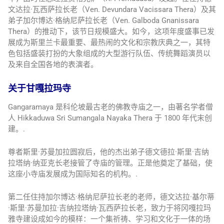
文达拉·瓦西萨拉长老（Ven. Devundara Vacissara Thera）及其
弟子加尔博达·格纳尼萨拉长老（Ven. Galboda Gnanissara
Thera）的推动下，该节日规模盛大。如今，这项年度盛事已发
展成为斯里兰卡最重要、最热闹的文化和宗教庆典之一，其特
色包括盛装打扮的大象组成的大型游行队伍、传统舞蹈演员以
及来自全国各地的表演者。
关于甘嘎拉玛寺
Gangaramaya 是科伦坡最古老的佛教寺庙之一，由著名学者僧
人 Hikkaduwa Sri Sumangala Nayaka Thera 于 1800 年代末创
建。.
尊者斯里·苏曼加拉圆寂后，他的杰出弟子德文德拉·斯里·吉纳
拉塔纳·纳亚克长老接管了寺庙的管理。正是他奠定了基础，使
这座小寺庙发展成为国际知名的机构。.
第二任住持加尔博达·格纳尼萨拉长老的老师，德文达拉·基尔蒂
·斯里·苏曼加拉·吉纳拉塔纳·瓦西萨拉长老，致力于将冈嘎拉玛
雅寺建设成如今的模样：一个集祈祷、学习和文化于一体的场