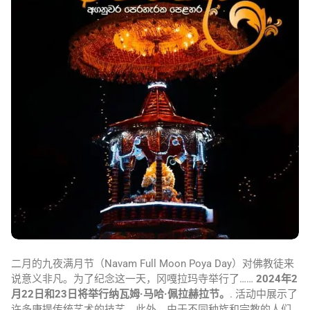
二月的九夜满月节（Navam Full Moon Poya Day）对佛教徒来
说意义非凡。为了纪念这一天，冈嘎拉玛寺举行了……
2024年2
月22日和23日将举行纳瓦姆·马哈·佩拉赫拉节。
. 活动中展示了
许多康提传统艺术的技艺。此外，由于不同种族和宗教的人们