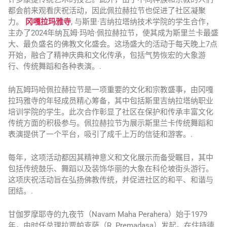
都会前来观看庆祝活动，因此佩拉赫拉节也促进了社区凝聚
力。
冈嘎拉玛雅寺
, 与斯里·吉纳拉塔纳技术学院的学生合作，
主办了2024年纳瓦姆·玛哈·佩拉赫拉节，使其成为斯里兰卡最盛
大、最负盛名的佛教文化盛会。这场盛大的活动于每天晚上7点
开始，融合了精神庆典和文化传承，包括气势恢宏的大象游
行、传统舞蹈和各种表演。.
纳瓦姆玛哈佩拉赫拉节是一项重要的文化和宗教盛事，由冈嘎
拉玛雅寺的年轻成员精心筹备，其中包括斯里吉纳拉塔纳职业
培训学院的学生。此次合作彰显了社区在保护和传承丰富文化
传统方面的积极参与。佩拉赫拉节为展示斯里兰卡传统舞蹈和
表演提供了一个平台，吸引了成千上万的信徒和游客。.
每年，这项活动都因其精神意义和文化展示而备受瞩目，其中
包括传统鼓乐、舞蹈以及装饰华丽的大象在科伦坡街头游行。
这项庆祝活动旨在弘扬佛教传统，并促进社区的和平、和谐与
团结。.
甘伽罗摩耶寺的九夜节（Navam Maha Perahera）始于1979
年，由时任总理拉贾帕克萨（R. Premadasa）发起。在住持德