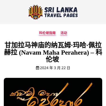
科伦坡指南
活动
甘加拉马神庙的纳瓦姆·玛哈·佩拉
赫拉 (Navam Maha Perahera) – 科
伦坡
2024 年 3 月 22 日