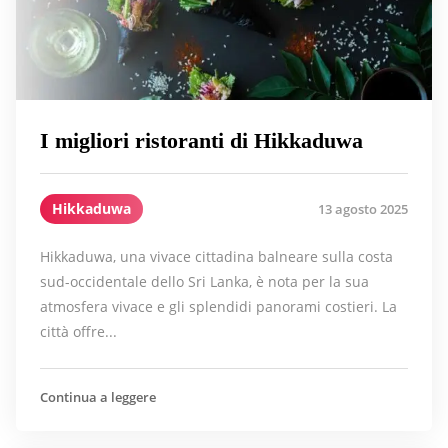
I migliori ristoranti di Hikkaduwa
Hikkaduwa
13 agosto 2025
Hikkaduwa, una vivace cittadina balneare sulla costa
sud-occidentale dello Sri Lanka, è nota per la sua
atmosfera vivace e gli splendidi panorami costieri. La
città offre...
Continua a leggere