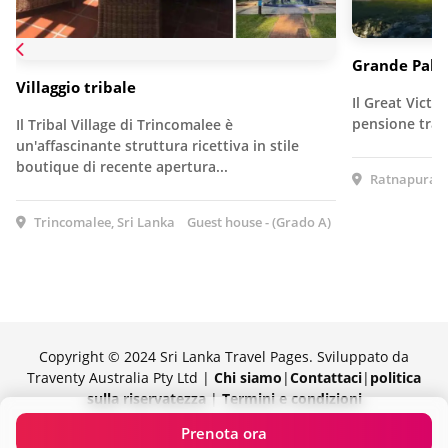
Grande Palaz
Villaggio tribale
Il Great Victo
pensione tran
Il Tribal Village di Trincomalee è
un'affascinante struttura ricettiva in stile
boutique di recente apertura...
Ratnapura, S
Trincomalee, Sri Lanka
Guest house - (Grado A)
Copyright © 2024 Sri Lanka Travel Pages. Sviluppato da
Traventy Australia Pty Ltd |
Chi siamo
|
Contattaci
|
politica
sulla riservatezza
|
Termini e condizioni
Orgogliosamente fornito da Traventy
Prenota ora