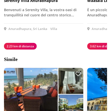
Serenity Villa Anuradhapura
Waasala Lei
Benvenuti a Serenity Villa, la vostra oasi di
È un piccolo h
tranquillità nel cuore del centro storico...
Anuradhapura,
Anuradhapura, Sri Lanka
Villa
Anuradhapur
2.23 km di distanza
3.62 km di dis
Simile