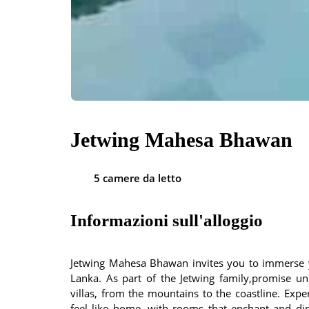
Jetwing Mahesa Bhawan
5 camere da letto
Informazioni sull'alloggio
Jetwing Mahesa Bhawan invites you to immerse you
Lanka. As part of the Jetwing family,promise un
villas, from the mountains to the coastline. Exp
feel like home, with rooms that enchant and di