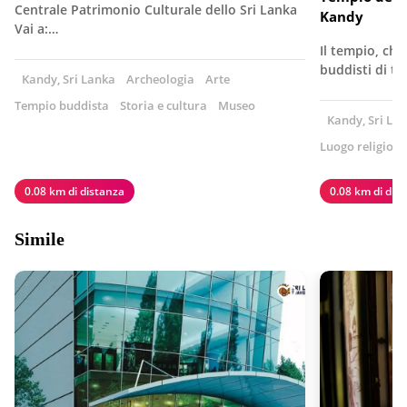
Centrale Patrimonio Culturale dello Sri Lanka
Kandy
Vai a:…
Il tempio, che
buddisti di tu
Kandy, Sri Lanka
Archeologia
Arte
Tempio buddista
Storia e cultura
Museo
Kandy, Sri La
Luogo religioso
0.08 km di distanza
0.08 km di dis
Simile