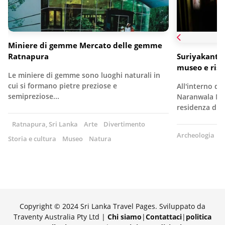
Miniere di gemme Mercato delle gemme
Ratnapura
Suriyakantha
museo e rist
Le miniere di gemme sono luoghi naturali in
cui si formano pietre preziose e
All'interno di 
semipreziose...
Naranwala M
residenza di 
Ratnapura, Sri Lanka
Arte
Divertimento
Archeologia
A
Storia e cultura
Museo
Natura
Copyright © 2024 Sri Lanka Travel Pages. Sviluppato da
Traventy Australia Pty Ltd |
Chi siamo
|
Contattaci
|
politica