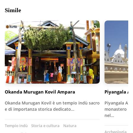
Simile
Okanda Murugan Kovil Ampara
Piyangala A
Okanda Murugan Kovil è un tempio indù sacro
Piyangala Ara
e di importanza storica dedicato…
monastero bud
nel…
Tempio indù
Storia e cultura
Natura
Archeologia
T