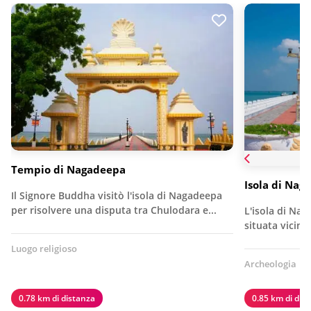
Tempio di Nagadeepa
Isola di Nag
Il Signore Buddha visitò l'isola di Nagadeepa
per risolvere una disputa tra Chulodara e...
L'isola di Nag
situata vicino
Luogo religioso
Archeologia
S
0.78 km di distanza
0.85 km di dis