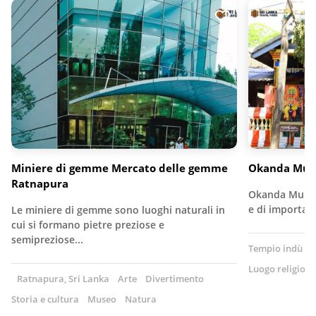
Miniere di gemme Mercato delle gemme
Okanda Mur
Ratnapura
Okanda Murug
e di importan
Le miniere di gemme sono luoghi naturali in
cui si formano pietre preziose e
semipreziose...
Tempio indù
S
Luogo religioso
Ratnapura, Sri Lanka
Arte
Divertimento
Storia e cultura
Museo
Natura