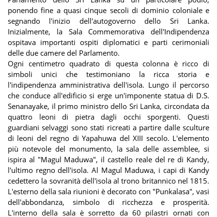
ponendo fine a quasi cinque secoli di dominio coloniale e
segnando l'inizio dell'autogoverno dello Sri Lanka.
Inizialmente, la Sala Commemorativa dell'Indipendenza
ospitava importanti ospiti diplomatici e parti cerimoniali
delle due camere del Parlamento.
Ogni centimetro quadrato di questa colonna è ricco di
simboli unici che testimoniano la ricca storia e
l'indipendenza amministrativa dell'isola. Lungo il percorso
che conduce all'edificio si erge un'imponente statua di D.S.
Senanayake, il primo ministro dello Sri Lanka, circondata da
quattro leoni di pietra dagli occhi sporgenti. Questi
guardiani selvaggi sono stati ricreati a partire dalle sculture
di leoni del regno di Yapahuwa del XIII secolo. L'elemento
più notevole del monumento, la sala delle assemblee, si
ispira al "Magul Maduwa", il castello reale del re di Kandy,
l'ultimo regno dell'isola. Al Magul Maduwa, i capi di Kandy
cedettero la sovranità dell'isola al trono britannico nel 1815.
L'esterno della sala riunioni è decorato con "Punkalasa", vasi
dell'abbondanza, simbolo di ricchezza e prosperità.
L'interno della sala è sorretto da 60 pilastri ornati con