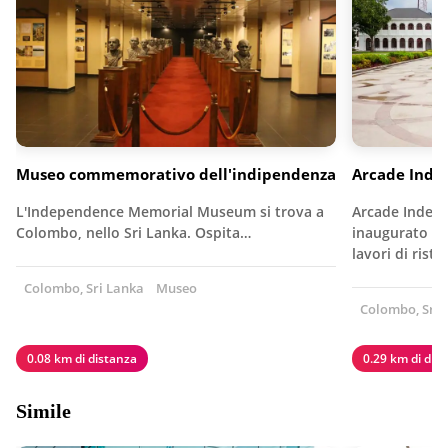
Museo commemorativo dell'indipendenza
Arcade Inde
L'Independence Memorial Museum si trova a
Arcade Indep
Colombo, nello Sri Lanka. Ospita…
inaugurato a 
lavori di ristr
Colombo, Sri Lanka
Museo
Colombo, Sri 
0.08 km di distanza
0.29 km di dis
Simile