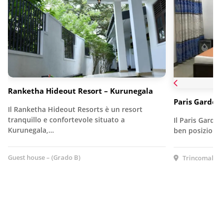
Ranketha Hideout Resort – Kurunegala
Paris Garden
Il Ranketha Hideout Resorts è un resort
tranquillo e confortevole situato a
Il Paris Garde
Kurunegala,…
ben posizionat
Guest house – (Grado B)
Trincomalee,