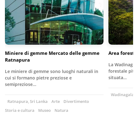
Miniere di gemme Mercato delle gemme
Area forest
Ratnapura
La Wadinagala
forestale pit
Le miniere di gemme sono luoghi naturali in
situata…
cui si formano pietre preziose e
semipreziose...
Wadinagala, S
Ratnapura, Sri Lanka
Arte
Divertimento
Storia e cultura
Museo
Natura