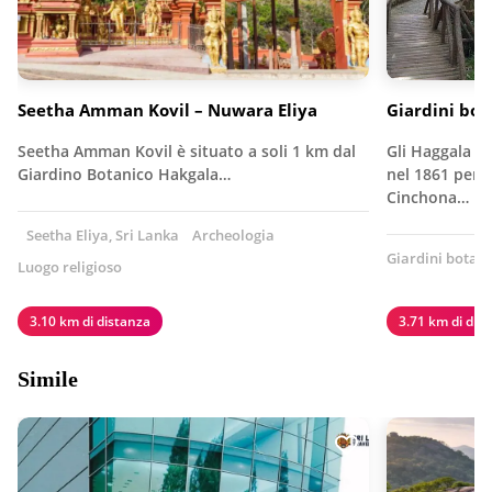
Seetha Amman Kovil – Nuwara Eliya
Giardini bot
Seetha Amman Kovil è situato a soli 1 km dal
Gli Haggala Bo
Giardino Botanico Hakgala…
nel 1861 per 
Cinchona…
Seetha Eliya, Sri Lanka
Archeologia
Giardini botani
Luogo religioso
3.10 km di distanza
3.71 km di dis
Simile