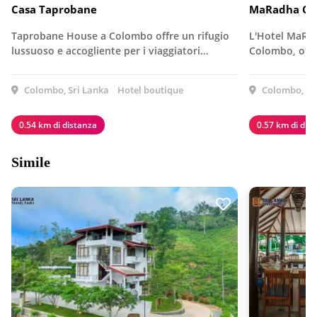
Casa Taprobane
MaRadha Co
Taprobane House a Colombo offre un rifugio
L'Hotel MaRad
lussuoso e accogliente per i viaggiatori…
Colombo, offre
Colombo, Sri Lanka
Hotel boutique
Colombo, Sr
0.54 km di distanza
0.57 km di dis
Simile