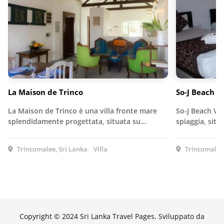
La Maison de Trinco
So-J Beach Vi
La Maison de Trinco è una villa fronte mare
So-J Beach Vil
splendidamente progettata, situata su…
spiaggia, situ
Trincomalee, Sri Lanka
Villa
Trincomalee,
Copyright © 2024 Sri Lanka Travel Pages. Sviluppato da