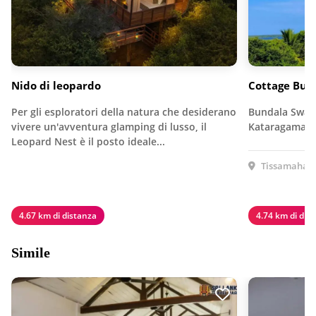
Nido di leopardo
Cottage Bun
Per gli esploratori della natura che desiderano
Bundala Swan 
vivere un'avventura glamping di lusso, il
Kataragama R
Leopard Nest è il posto ideale...
Tissamahara
4.67 km di distanza
4.74 km di dis
Simile