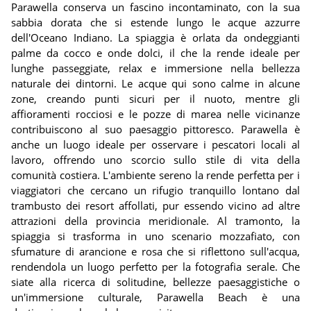
Parawella conserva un fascino incontaminato, con la sua
sabbia dorata che si estende lungo le acque azzurre
dell'Oceano Indiano. La spiaggia è orlata da ondeggianti
palme da cocco e onde dolci, il che la rende ideale per
lunghe passeggiate, relax e immersione nella bellezza
naturale dei dintorni. Le acque qui sono calme in alcune
zone, creando punti sicuri per il nuoto, mentre gli
affioramenti rocciosi e le pozze di marea nelle vicinanze
contribuiscono al suo paesaggio pittoresco. Parawella è
anche un luogo ideale per osservare i pescatori locali al
lavoro, offrendo uno scorcio sullo stile di vita della
comunità costiera. L'ambiente sereno la rende perfetta per i
viaggiatori che cercano un rifugio tranquillo lontano dal
trambusto dei resort affollati, pur essendo vicino ad altre
attrazioni della provincia meridionale. Al tramonto, la
spiaggia si trasforma in uno scenario mozzafiato, con
sfumature di arancione e rosa che si riflettono sull'acqua,
rendendola un luogo perfetto per la fotografia serale. Che
siate alla ricerca di solitudine, bellezze paesaggistiche o
un'immersione culturale, Parawella Beach è una