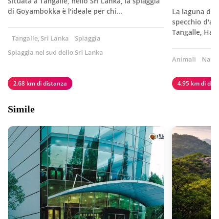
Situata a Tangalle, nello Sri Lanka, la spiaggia
di Goyambokka è l'ideale per chi...
La laguna di 
specchio d'acq
Tangalle, Ha
Tangalle, Sri Lanka
Spiaggia
Spiaggia nel sud dello Sri Lanka
Animali
Natu
2.68 km di distanza
4.95 km di dis
Simile