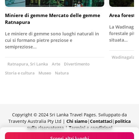
Miniere di gemme Mercato delle gemme
Area forest
Ratnapura
La Wadinagala
forestale pit
Le miniere di gemme sono luoghi naturali in
situata…
cui si formano pietre preziose e
semipreziose...
Wadinagala, S
Ratnapura, Sri Lanka
Arte
Divertimento
Storia e cultura
Museo
Natura
Copyright © 2024 Sri Lanka Travel Pages. Sviluppato da
Traventy Australia Pty Ltd |
Chi siamo
|
Contattaci
|
politica
sulla riservatezza
|
Termini e condizioni
Orgogliosamente fornito da Traventy
Scopri altri luoghi