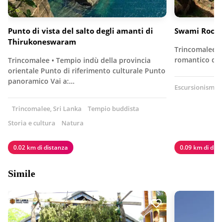
Punto di vista del salto degli amanti di
Swami Rock (
Thirukoneswaram
Trincomalee •
romantico dell
Trincomalee • Tempio indù della provincia
orientale Punto di riferimento culturale Punto
panoramico Vai a:…
Escursionismo
Trincomalee, Sri Lanka
Tempio buddista
Storia e cultura
Natura
0.02 km di distanza
0.09 km di dis
Simile