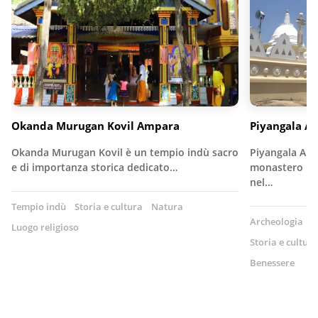
Okanda Murugan Kovil Ampara
Piyangala A
Okanda Murugan Kovil è un tempio indù sacro
Piyangala Ara
e di importanza storica dedicato…
monastero bud
nel…
Tempio indù
Storia e cultura
Natura
Archeologia
T
Luogo religioso
Storia e cultura
Benessere