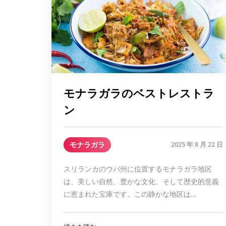
モナラガラのベストレストラ
ン
モナラガラ
2025 年 8 月 22 日
スリランカのウバ州に位置するモナラガラ地区
は、美しい自然、豊かな文化、そして歴史的意義
に恵まれた宝庫です。この静かな地区は…