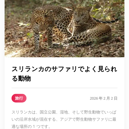
スリランカのサファリでよく見られ
る動物
旅行
2026 年 2 月 2 日
スリランカは、国立公園、湿地、そして野生動物でいっぱ
いの沿岸水域が混在する、アジアで野生動物サファリに最
適な場所の 1 つです。