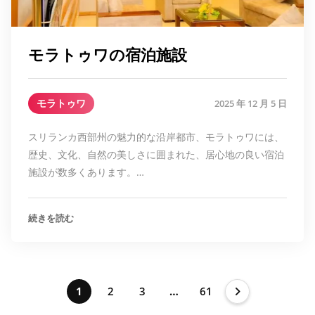
モラトゥワの宿泊施設
モラトゥワ
2025 年 12 月 5 日
スリランカ西部州の魅力的な沿岸都市、モラトゥワには、
歴史、文化、自然の美しさに囲まれた、居心地の良い宿泊
施設が数多くあります。…
続きを読む
1
2
3
…
61