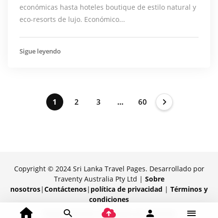
económicas hasta hoteles boutique de estilo natural y
eco-resorts de lujo. Económico...
Sigue leyendo
1
2
3
…
60
Copyright © 2024 Sri Lanka Travel Pages. Desarrollado por
Traventy Australia Pty Ltd |
Sobre
nosotros
|
Contáctenos
|
política de privacidad
|
Términos y
condiciones
Orgullosamente impulsado por Traventy