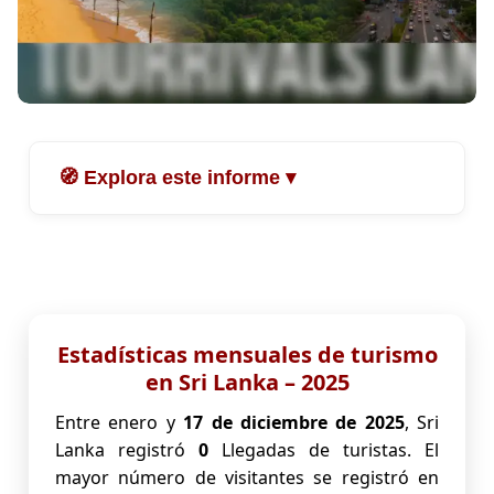
🧭 Explora este informe ▾
Estadísticas mensuales de turismo en Sri Lanka
– 2025
Llegadas de visitantes a Sri Lanka (del 1 al 17 de
septiembre de 2025)
Los 12 principales países emisores de turistas –
Estadísticas mensuales de turismo
enero a septiembre de 2025
en Sri Lanka – 2025
Visitas mensuales procedentes de India 🇮🇳 –
enero a agosto de 2025
Entre enero y
17 de diciembre de 2025
, Sri
Visitas mensuales desde Rusia 🇷🇺 – Enero a
Lanka registró
0
Llegadas de turistas. El
agosto de 2025
mayor número de visitantes se registró en