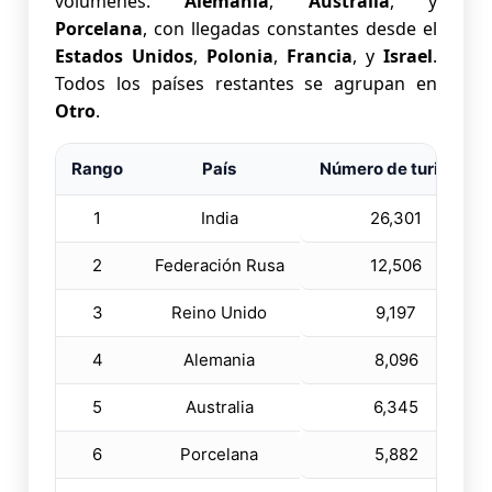
volúmenes.
Alemania
,
Australia
, y
Porcelana
, con llegadas constantes desde el
Estados Unidos
,
Polonia
,
Francia
, y
Israel
.
Todos los países restantes se agrupan en
Otro
.
Rango
País
Número de turistas
1
India
26,301
2
Federación Rusa
12,506
3
Reino Unido
9,197
4
Alemania
8,096
5
Australia
6,345
6
Porcelana
5,882