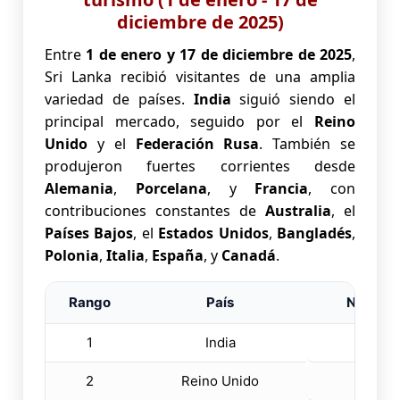
diciembre de 2025)
Entre
1 de enero y 17 de diciembre de 2025
,
Sri Lanka recibió visitantes de una amplia
variedad de países.
India
siguió siendo el
principal mercado, seguido por el
Reino
Unido
y el
Federación Rusa
. También se
produjeron fuertes corrientes desde
Alemania
,
Porcelana
, y
Francia
, con
contribuciones constantes de
Australia
, el
Países Bajos
, el
Estados Unidos
,
Bangladés
,
Polonia
,
Italia
,
España
, y
Canadá
.
Rango
País
Número 
1
India
50
2
Reino Unido
20