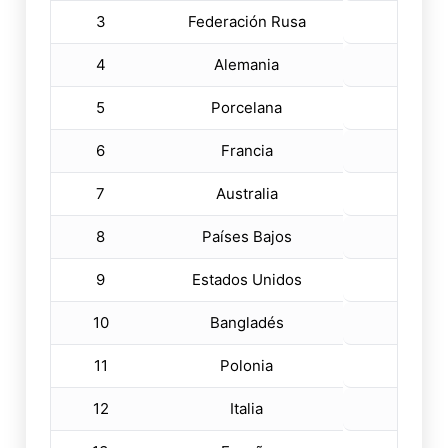
3
Federación Rusa
17
4
Alemania
13
5
Porcelana
12
6
Francia
10
7
Australia
10
8
Países Bajos
6
9
Estados Unidos
6
10
Bangladés
5
11
Polonia
4
12
Italia
4