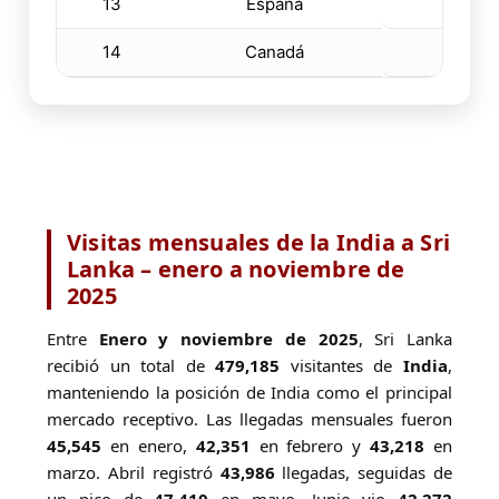
13
España
4
14
Canadá
4
Visitas mensuales de la India a Sri
Lanka – enero a noviembre de
2025
Entre
Enero y noviembre de 2025
, Sri Lanka
recibió un total de
479,185
visitantes de
India
,
manteniendo la posición de India como el principal
mercado receptivo. Las llegadas mensuales fueron
45,545
en enero,
42,351
en febrero y
43,218
en
marzo. Abril registró
43,986
llegadas, seguidas de
un pico de
47,410
en mayo. Junio vio
42,272