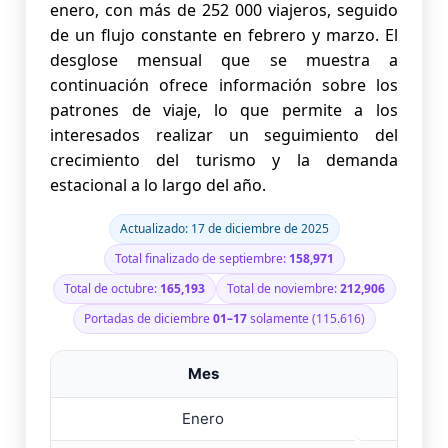
Visitas mensuales procedentes del Reino Unido
enero, con más de 252 000 viajeros, seguido
🇬🇧 – de enero a agosto de 2025
de un flujo constante en febrero y marzo. El
Visitas mensuales procedentes de China 🇨🇳 –
desglose mensual que se muestra a
enero a agosto de 2025
continuación ofrece información sobre los
patrones de viaje, lo que permite a los
Visitas mensuales desde Alemania 🇩🇪 – Enero
a agosto de 2025
interesados realizar un seguimiento del
crecimiento del turismo y la demanda
Visitas mensuales desde Australia 🇦🇺 – de
estacional a lo largo del año.
enero a agosto de 2025
Visitas mensuales desde Francia 🇫🇷 – Enero a
Actualizado: 17 de diciembre de 2025
agosto de 2025
Total finalizado de septiembre:
158,971
Visitas mensuales procedentes de Estados
Unidos 🇺🇸 – enero a agosto de 2025
Total de octubre:
165,193
Total de noviembre:
212,906
Promedio diario de llegadas de turistas – enero
Portadas de diciembre
01–17
solamente (115.616)
a agosto de 2025
Desglose del mercado de origen regional
Mes
t
Llegadas de turistas según el motivo de la visita
Llegadas mensuales de turistas internacionales a Sri L
Enero
2
– enero a agosto de 2025