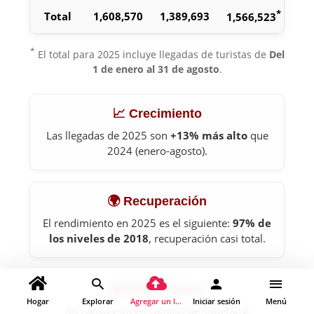
*
Total
1,608,570
1,389,693
1,566,523
*
El total para 2025 incluye llegadas de turistas de
Del
1 de enero al 31 de agosto
.
📈 Crecimiento
Las llegadas de 2025 son
+13% más alto
que
2024 (enero-agosto).
🌍 Recuperación
El rendimiento en 2025 es el siguiente:
97% de
los niveles de 2018
, recuperación casi total.
🔮 Perspectivas
Hogar
Explorar
Agregar un lugar
Iniciar sesión
Menú
Sri Lanka está en camino de superar
2