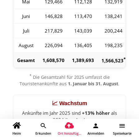
Mai
129,466
112,128
132,919
Juni
146,828
113,470
138,241
Juli
217,829
143,039
200,244
August
226,094
136,405
198,235
*
Gesamt
1,608,570
1,389,693
1,566,523
*
Die Gesamtzahl für 2025 umfasst die
Touristenankünfte aus
1. Januar bis 31. August
.
📈 Wachstum
Ankünfte im Jahr 2025 sind
+13% höher
als
2024 (Jan–Aug).
Heim
Erkunden
Ort hinzufügen
Anmelden
Speisekarte