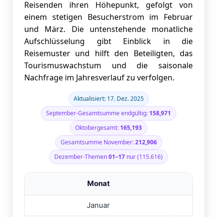
Januar bis August 2025
Reisenden ihren Höhepunkt, gefolgt von
einem stetigen Besucherstrom im Februar
Monatliche Besuche aus China 🇨🇳 – Januar
bis August 2025
und März. Die untenstehende monatliche
Aufschlüsselung gibt Einblick in die
Monatliche Besuche aus Deutschland 🇩🇪 –
Reisemuster und hilft den Beteiligten, das
Januar bis August 2025
Tourismuswachstum und die saisonale
Monatliche Besuche aus Australien 🇦🇺 –
Nachfrage im Jahresverlauf zu verfolgen.
Januar bis August 2025
Monatliche Besuche aus Frankreich 🇫🇷 –
Aktualisiert: 17. Dez. 2025
Januar bis August 2025
September-Gesamtsumme endgültig:
158,971
Monatliche Besuche aus den Vereinigten
Staaten 🇺🇸 – Januar bis August 2025
Oktobergesamt:
165,193
Durchschnittliche tägliche Touristenankünfte –
Gesamtsumme November:
212,906
Januar bis August 2025
Dezember-Themen
01–17
nur (115.616)
Aufschlüsselung der regionalen Quellmärkte
Touristenankünfte nach Reisezweck – Januar
Monat
To
bis August 2025
Monatliche internationale Touristenankünfte für Sri Lan
Januar
2
Zusammenfassender Bericht –