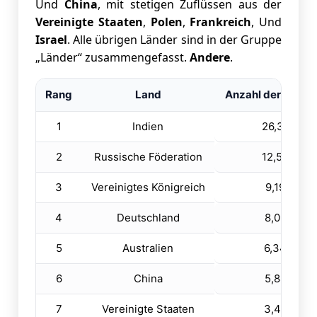
Und
China
, mit stetigen Zuflüssen aus der
Vereinigte Staaten
,
Polen
,
Frankreich
, Und
Israel
. Alle übrigen Länder sind in der Gruppe
„Länder“ zusammengefasst.
Andere
.
Rang
Land
Anzahl der Touris
1
Indien
26,301
2
Russische Föderation
12,506
3
Vereinigtes Königreich
9,197
4
Deutschland
8,096
5
Australien
6,345
6
China
5,882
7
Vereinigte Staaten
3,405