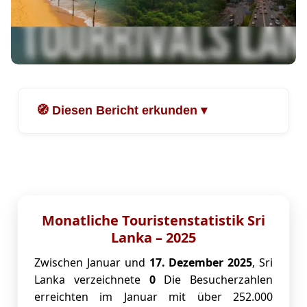
🧭 Diesen Bericht erkunden ▾
Monatliche Touristenstatistik Sri Lanka – 2025
Ankünfte von Besuchern in Sri Lanka (01.–17.
September 2025)
Die 12 wichtigsten Herkunftsländer für
Touristen – Januar bis September 2025
Monatliche Touristenstatistik Sri
Monatliche Besuche aus Indien 🇮🇳 – Januar
Lanka – 2025
bis August 2025
Monatliche Besuche aus Russland 🇷🇺 –
Zwischen Januar und
17. Dezember 2025
, Sri
Januar bis August 2025
Lanka verzeichnete
0
Die Besucherzahlen
Monatliche Besuche aus Großbritannien 🇬🇧 –
erreichten im Januar mit über 252.000