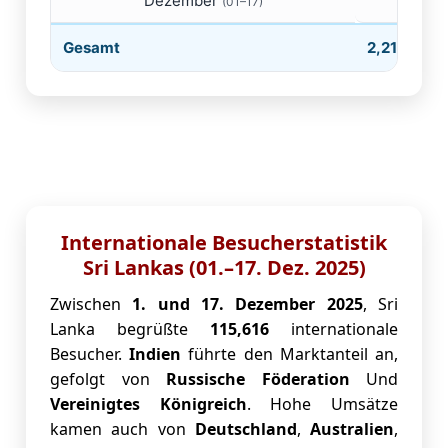
Dezember
1
(01–17)
Gesamt
2,219,209
Internationale Besucherstatistik
Sri Lankas (01.–17. Dez. 2025)
Zwischen
1. und 17. Dezember 2025
, Sri
Lanka begrüßte
115,616
internationale
Besucher.
Indien
führte den Marktanteil an,
gefolgt von
Russische Föderation
Und
Vereinigtes Königreich
. Hohe Umsätze
kamen auch von
Deutschland
,
Australien
,