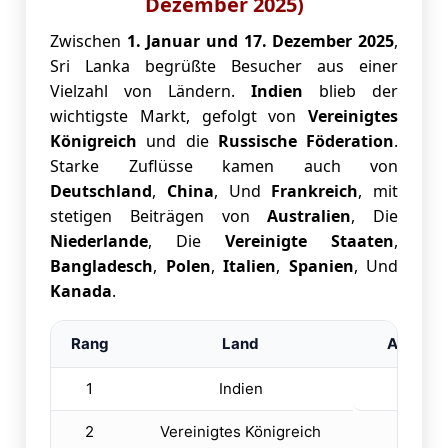
Dezember 2025)
Zwischen
1. Januar und 17. Dezember 2025
,
Sri Lanka begrüßte Besucher aus einer
Vielzahl von Ländern.
Indien
blieb der
wichtigste Markt, gefolgt von
Vereinigtes
Königreich
und die
Russische Föderation
.
Starke Zuflüsse kamen auch von
Deutschland
,
China
, Und
Frankreich
, mit
stetigen Beiträgen von
Australien
, Die
Niederlande
, Die
Vereinigte Staaten
,
Bangladesch
,
Polen
,
Italien
,
Spanien
, Und
Kanada
.
Rang
Land
Anzahl d
1
Indien
5
2
Vereinigtes Königreich
2