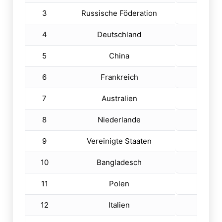
3
Russische Föderation
1
4
Deutschland
1
5
China
1
6
Frankreich
1
7
Australien
1
8
Niederlande
6
9
Vereinigte Staaten
6
10
Bangladesch
5
11
Polen
4
12
Italien
4