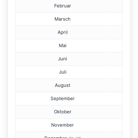
Touristenankünfte Januar bis August 2025
Februar
2
Marsch
2
April
1
Mai
1
Juni
1
Juli
2
August
1
September
1
Oktober
1
November
2