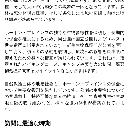
系が徐々に衰退・劣化していく現象です。気候変動、外来
種、そして人間の活動がこの現象の一因となっています。森
林枯死の監視と緩和、そして劣化した地域の回復に向けた取
り組みが進められています。.
ホートン・プレインズの独特な生物多様性を保護し、長期的
な保全を確実にするため、同公園は国立公園およびユネスコ
世界遺産に指定されています。野生生物保護局が公園を管理
しており、訪問者の活動を規制し、環境への影響を最小限に
抑えるための様々な措置が講じられています。これには、指
定されたハイキングコース、キャンプや焚き火の制限、廃棄
物処理に関するガイドラインなどが含まれます。.
自然保護団体や地域社会も、ホートン・プレインズの保全に
おいて重要な役割を果たしています。公園の重要性について
の意識向上、持続可能な観光の推進、そして森林再生や生息
地回復の取り組みなど、様々な協力体制が構築されていま
す。.
訪問に最適な時期