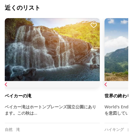
近くのリスト
ベイカーの滝
世界の終わり 
ベイカー滝はホートンプレーンズ国立公園にあり
World's 
ます。この秋は…
を意図していま
自然
滝
ハイキング
自