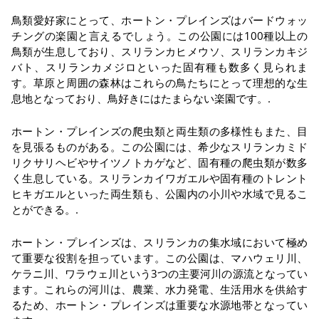
鳥類愛好家にとって、ホートン・プレインズはバードウォッ
チングの楽園と言えるでしょう。この公園には100種以上の
鳥類が生息しており、スリランカヒメウソ、スリランカキジ
バト、スリランカメジロといった固有種も数多く見られま
す。草原と周囲の森林はこれらの鳥たちにとって理想的な生
息地となっており、鳥好きにはたまらない楽園です。.
ホートン・プレインズの爬虫類と両生類の多様性もまた、目
を見張るものがある。この公園には、希少なスリランカミド
リクサリヘビやサイツノトカゲなど、固有種の爬虫類が数多
く生息している。スリランカイワガエルや固有種のトレント
ヒキガエルといった両生類も、公園内の小川や水域で見るこ
とができる。.
ホートン・プレインズは、スリランカの集水域において極め
て重要な役割を担っています。この公園は、マハウェリ川、
ケラニ川、ワラウェ川という3つの主要河川の源流となってい
ます。これらの河川は、農業、水力発電、生活用水を供給す
るため、ホートン・プレインズは重要な水源地帯となってい