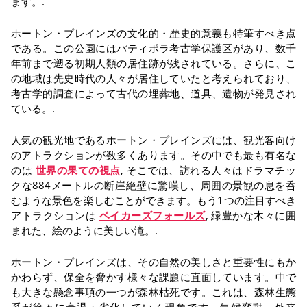
ます。.
ホートン・プレインズの文化的・歴史的意義も特筆すべき点
である。この公園にはパティポラ考古学保護区があり、数千
年前まで遡る初期人類の居住跡が残されている。さらに、こ
の地域は先史時代の人々が居住していたと考えられており、
考古学的調査によって古代の埋葬地、道具、遺物が発見され
ている。.
人気の観光地であるホートン・プレインズには、観光客向け
のアトラクションが数多くあります。その中でも最も有名な
のは
世界の果ての視点
, そこでは、訪れる人々はドラマチッ
クな884メートルの断崖絶壁に驚嘆し、周囲の景観の息を呑
むような景色を楽しむことができます。もう1つの注目すべき
アトラクションは
ベイカーズフォールズ
, 緑豊かな木々に囲
まれた、絵のように美しい滝。.
ホートン・プレインズは、その自然の美しさと重要性にもか
かわらず、保全を脅かす様々な課題に直面しています。中で
も大きな懸念事項の一つが森林枯死です。これは、森林生態