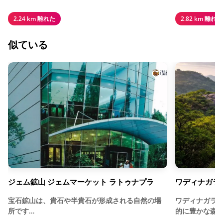
2.24 km 離れた
2.82 km 離れた
似ている
ジェム鉱山 ジェムマーケット ラトゥナプラ
ワディナガラ
宝石鉱山は、貴石や半貴石が形成される自然の場
ワディナガラ
所です…
的に豊かな森