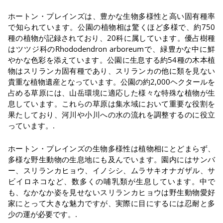
ホートン・プレインズは、豊かな生物多様性と高い固有種率
で知られています。公園の植物相は驚くほど多様で、約750
種の植物が記録されており、20科に属しています。優占樹種
はツツジ科のRhododendron arboreumで、緑豊かな中に鮮
やかな色彩を添えています。公園に生息する約54種の木本植
物はスリランカ固有種であり、スリランカの他に類を見ない
貴重な植物遺産となっています。公園の約2,000ヘクタールを
占める草原には、山岳環境に適応した様々な特殊な植物が生
息しています。これらの草原は集水域において重要な役割を
果たしており、河川や小川への水の流れを調整するのに役立
っています。.
ホートン・プレインズの生物多様性は植物相にとどまらず、
多様な野生動物の生息地にも及んでいます。園内にはサンバ
ー、スリランカヒョウ、イノシシ、ムラサキオナガザル、サ
ビイロネコなど、数多くの哺乳類が生息しています。中で
も、なかなか姿を見せないスリランカヒョウは野生動物愛好
家にとって大きな魅力ですが、実際に目にするには忍耐と多
少の運が必要です。.