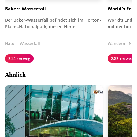
Bakers Wasserfall
World's End 
Der Baker-Wasserfall befindet sich im Horton-
World's End b
Plains-Nationalpark; diesen Herbst…
mit der höch
Natur
Wasserfall
Wandern
Nat
2.24 km weg
2.82 km weg
Ähnlich