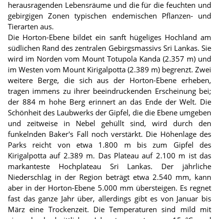
herausragenden Lebensräume und die für die feuchten und
gebirgigen Zonen typischen endemischen Pflanzen- und
Tierarten aus.
Die Horton-Ebene bildet ein sanft hügeliges Hochland am
südlichen Rand des zentralen Gebirgsmassivs Sri Lankas. Sie
wird im Norden vom Mount Totupola Kanda (2.357 m) und
im Westen vom Mount Kirigalpotta (2.389 m) begrenzt. Zwei
weitere Berge, die sich aus der Horton-Ebene erheben,
tragen immens zu ihrer beeindruckenden Erscheinung bei;
der 884 m hohe Berg erinnert an das Ende der Welt. Die
Schönheit des Laubwerks der Gipfel, die die Ebene umgeben
und zeitweise in Nebel gehüllt sind, wird durch den
funkelnden Baker's Fall noch verstärkt. Die Höhenlage des
Parks reicht von etwa 1.800 m bis zum Gipfel des
Kirigalpotta auf 2.389 m. Das Plateau auf 2.100 m ist das
markanteste Hochplateau Sri Lankas. Der jährliche
Niederschlag in der Region beträgt etwa 2.540 mm, kann
aber in der Horton-Ebene 5.000 mm übersteigen. Es regnet
fast das ganze Jahr über, allerdings gibt es von Januar bis
März eine Trockenzeit. Die Temperaturen sind mild mit