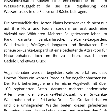
Graslandschaften spielen eine entscheidende Rolle im
Wassereinzugsgebiet, da sie zur Regulierung des
Wasserflusses in die Flüsse und Bäche beitragen.
Die Artenvielfalt der Horton Plains beschränkt sich nicht nur
auf ihre Flora und Fauna, sondern umfasst auch eine
Vielzahl von Wildtieren. Mehrere Säugetierarten leben im
Park, darunter Sambarhirsche, Sri-Lanka-Leoparden,
Wildschweine, Weißgesichtlanguren und Rostkatzen. Der
scheue Sri-Lanka-Leopard ist eine bedeutende Attraktion für
Naturliebhaber, doch um ihn zu sichten, braucht man
Geduld und etwas Glück.
Vogelliebhaber werden begeistert sein zu erfahren, dass
Horton Plains ein wahres Paradies für Vogelbeobachter ist.
Der Park beherbergt eine artenreiche Vogelwelt mit über
100 registrierten Arten, darunter mehrere endemische
Arten wie die Sri-Lanka-Pfeifdrossel, die Sri-Lanka-
Waldtaube und die Sri-Lanka-Brille. Die Graslandschaften
und die umliegenden Wälder bieten diesen gefiederten
Freunden einen idealen Lebensraum und machen den Park