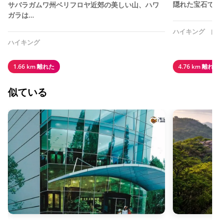
隠れた宝石で
サバラガムワ州ベリフロヤ近郊の美しい山、ハワ
ガラは…
ハイキング
自
ハイキング
1.66 km 離れた
4.76 km 離れた
似ている