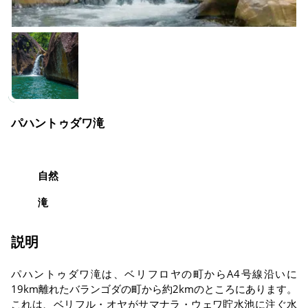
パハントゥダワ滝
自然
滝
説明
パハントゥダワ滝は、ベリフロヤの町からA4号線沿いに
19km離れたバランゴダの町から約2kmのところにあります。
これは、ベリフル・オヤがサマナラ・ウェワ貯水池に注ぐ水