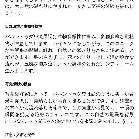
は、大自然の温もりに包まれた、まさに至福の体験を提供し
ます。.
自然環境と生物多様性
パハントゥダワ滝周辺は生物多様性に富み、多種多様な動植
物が生息しています。ハイキングをしながら、このユニーク
な生態系の驚異に触れ、自然との繋がりをさらに深めること
ができます。鳥のさえずり、花々の香り、そして滝の静かな
流れが、五感を包み込むような調和のとれたシンフォニーを
生み出します。.
写真撮影の機会
写真愛好家にとって、パハントゥダワは絵のように美しい背
景を提供し、素晴らしい写真を撮ることができます。緑豊か
な木々から流れ落ちる滝まで、どの角度から見ても、一瞬の
瞬間を捉える絶好のチャンスです。この自然の驚異を背景
に、パハントゥダワへの旅の思い出を永遠に刻みましょう。.
注意：入浴と安全