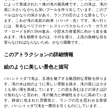
によって形成された一連の滝の最高峰です。この滝は、滝の
底に小さいながらも深いプールを作り出しています。このプ
ールはかなりの深さがあり、ランプの芯のような形をしてい
ます。これが滝の名前の由来（パハナ - 光）です。滝へ行く
には、有名なベリフロヤ・レストハウスからイハラ・ガラガ
マ・ロードを約1.5km進み、小型水力発電所に向かう道を進
みます。滝を観察するのは、小川を渡り、上流の急峻な谷を
登らなければならないため、かなり困難です。.
このアトラクションの詳細情報
絵のように美しい景色と描写
パハントゥダワ滝は、五感を魅了する魅惑的な景観を誇りま
す。滝の水は絵のように美しい景観を描き、滝の底には小さ
くも深い湖を形成しています。この息を呑むほどの深さは計
り知れないと言われ、滝の魅力と神秘性をさらに高めていま
す。静寂に包まれた雰囲気と、ランプの芯を思わせる形状
が、パハントゥダワ滝を一際目を引くものにしています。.