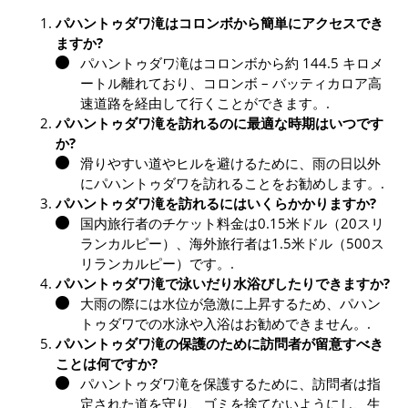
パハントゥダワ滝はコロンボから簡単にアクセスでき
ますか?
パハントゥダワ滝はコロンボから約 144.5 キロメ
ートル離れており、コロンボ – バッティカロア高
速道路を経由して行くことができます。.
パハントゥダワ滝を訪れるのに最適な時期はいつです
か?
滑りやすい道やヒルを避けるために、雨の日以外
にパハントゥダワを訪れることをお勧めします。.
パハントゥダワ滝を訪れるにはいくらかかりますか?
国内旅行者のチケット料金は0.15米ドル（20スリ
ランカルピー）、海外旅行者は1.5米ドル（500ス
リランカルピー）です。.
パハントゥダワ滝で泳いだり水浴びしたりできますか?
大雨の際には水位が急激に上昇するため、パハン
トゥダワでの水泳や入浴はお勧めできません。.
パハントゥダワ滝の保護のために訪問者が留意すべき
ことは何ですか?
パハントゥダワ滝を保護するために、訪問者は指
定された道を守り、ゴミを捨てないようにし、生