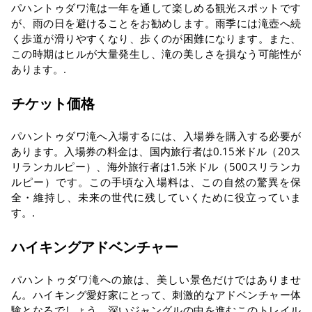
パハントゥダワ滝は一年を通して楽しめる観光スポットです
が、雨の日を避けることをお勧めします。雨季には滝壺へ続
く歩道が滑りやすくなり、歩くのが困難になります。また、
この時期はヒルが大量発生し、滝の美しさを損なう可能性が
あります。.
チケット価格
パハントゥダワ滝へ入場するには、入場券を購入する必要が
あります。入場券の料金は、国内旅行者は0.15米ドル（20ス
リランカルピー）、海外旅行者は1.5米ドル（500スリランカ
ルピー）です。この手頃な入場料は、この自然の驚異を保
全・維持し、未来の世代に残していくために役立っていま
す。.
ハイキングアドベンチャー
パハントゥダワ滝への旅は、美しい景色だけではありませ
ん。ハイキング愛好家にとって、刺激的なアドベンチャー体
験となるでしょう。深いジャングルの中を進むこのトレイル