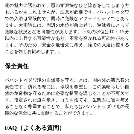
滝の魅力に誘われて、思わず爽快なひと泳ぎをしてしまう方
もいるかもしれませんが、注意が必要です。パハントゥダワ
での入浴は冒険的で、同時に危険なアクティビティでもあり
ます。大雨時には、周辺の水位が急上昇し、遊泳者にとって
危険な状況となる可能性があります。下流の水位は10～15分
以内に上昇する可能性があり、不意を突かれる可能性があり
ます。そのため、安全を最優先に考え、滝での入浴は控える
ことを強くお勧めします。.
保全責任
パハントゥダワ滝の自然美を守ることは、国内外の観光客の
責任です。訪れる際には、環境を尊重し、この素晴らしい自
然の創造物を守るために必要な措置を講じることが不可欠で
す。指定された道を歩き、ゴミを捨てず、生態系に害を与え
ることなく尊重することで、私たちはパハントゥダワ滝の長
期的な保全に共に貢献することができます。.
FAQ（よくある質問）