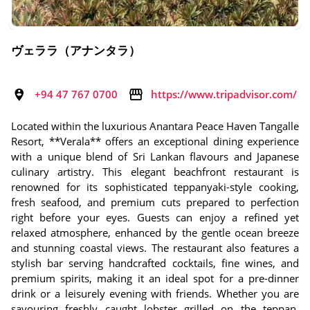
ヴェララ（アナンタラ）
+94 47 767 0700
https://www.tripadvisor.com/
Located within the luxurious Anantara Peace Haven Tangalle
Resort, **Verala** offers an exceptional dining experience
with a unique blend of Sri Lankan flavours and Japanese
culinary artistry. This elegant beachfront restaurant is
renowned for its sophisticated teppanyaki-style cooking,
fresh seafood, and premium cuts prepared to perfection
right before your eyes. Guests can enjoy a refined yet
relaxed atmosphere, enhanced by the gentle ocean breeze
and stunning coastal views. The restaurant also features a
stylish bar serving handcrafted cocktails, fine wines, and
premium spirits, making it an ideal spot for a pre-dinner
drink or a leisurely evening with friends. Whether you are
savouring freshly caught lobster grilled on the teppan,