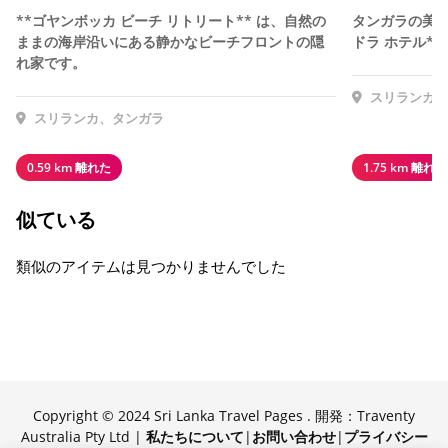
**ゴヤンボッカ ビーチ リトリート** は、自然の
タンガラの美し
ままの海岸沿いにある静かなビーチフロントの隠
ドラ ホテル**
れ家です。
スリランカ、
スリランカ、タンガラ
0.59 km 離れた
1.75 km 離れた
似ている
類似のアイテムは見つかりませんでした
Copyright © 2024 Sri Lanka Travel Pages . 開発：Traventy
Australia Pty Ltd |
私たちについて
|
お問い合わせ
|
プライバシー