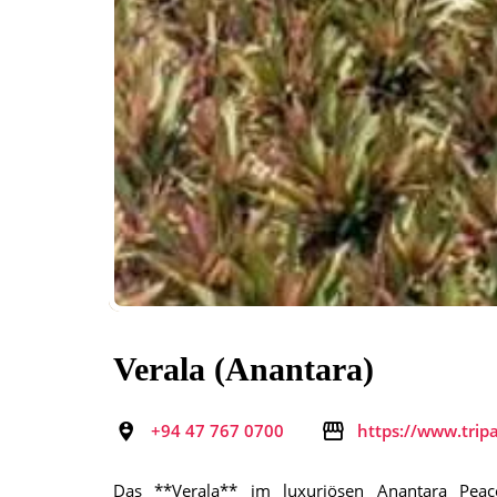
Verala (Anantara)
+94 47 767 0700
https://www.trip
Das **Verala** im luxuriösen Anantara Peac