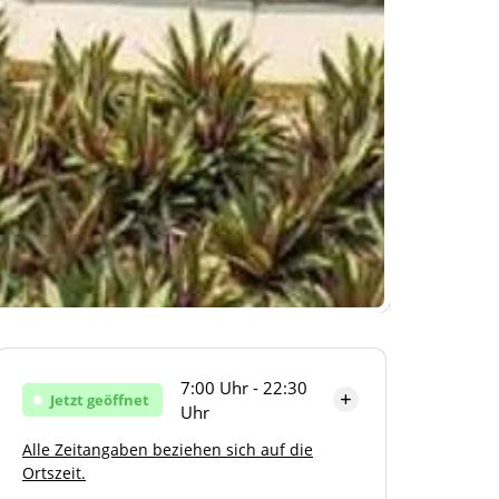
7:00 Uhr - 22:30
Jetzt geöffnet
Uhr
Alle Zeitangaben beziehen sich auf die
Montag
7:00 Uhr - 22:30 Uhr
Ortszeit.