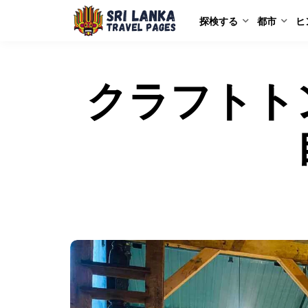
探検する
都市
ヒ
クラフトト