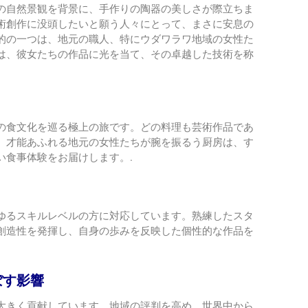
の自然景観を背景に、手作りの陶器の美しさが際立ちま
術創作に没頭したいと願う人々にとって、まさに安息の
的の一つは、地元の職人、特にウダワラワ地域の女性た
は、彼女たちの作品に光を当て、その卓越した技術を称
の食文化を巡る極上の旅です。どの料理も芸術作品であ
。才能あふれる地元の女性たちが腕を振るう厨房は、す
い食事体験をお届けします。.
ゆるスキルレベルの方に対応しています。熟練したスタ
創造性を発揮し、自身の歩みを反映した個性的な作品を
ぼす影響
大きく貢献しています。地域の評判を高め、世界中から