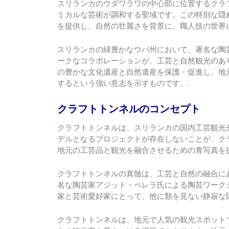
スリランカのウダワラワの中心部に位置するクラ
ミカルな芸術が調和する聖域です。この特別な隠
を提供し、自然の壮麗さを背景に、職人技の世界
スリランカの緑豊かなウバ州において、著名な陶
ークなコラボレーションが、工芸と自然観光のあ
の豊かな文化遺産と自然遺産を保護・促進し、地
するという強い意志を示すものです。.
クラフトトンネルのコンセプト
クラフトトンネルは、スリランカの国内工芸観光
デルとなるプロジェクトが存在しないことが、ク
地元の工芸品と観光を融合させるための青写真を
クラフトトンネルの真髄は、工芸と自然の融合に
名な陶芸家アジット・ペレラ氏による陶芸ワーク
家と芸術愛好家にとって、他に類を見ない静寂な
クラフトトンネルは、地元で人気の観光スポット