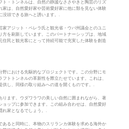
フト・トンネルは、自然の静謐なささやきと陶芸のリズ
れ家は、自然愛好家や芸術愛好家に他に類を見ない体験
に没頭できる旅へと誘います。.
芸家アジット・ペレラ氏と観光省・ウバ州議会とのユニ
り方を刷新しています。このパートナーシップは、地域
元住民と観光客にとって持続可能で充実した体験を創造
分野における先駆的なプロジェクトです。この分野にモ
ラフトトンネルの革新性を際立たせています。これは、
提供し、同様の取り組みへの道を開くものです。.
あります。ウダワラワの美しい自然に囲まれながら、著
ショップに参加できます。この組み合わせは、自然愛好
隠れ家となるでしょう。.
であると同時に、本物のスリランカ体験を求める海外か