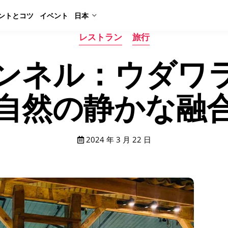
ントとコツ
イベント
日本
レストラン
旅行
ンネル：ウダワ
自然の静かな融
2024 年 3 月 22 日