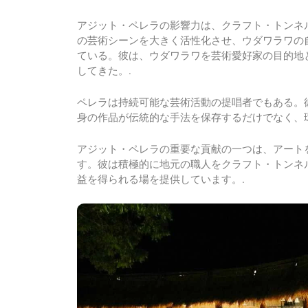
アジット・ペレラの影響力は、クラフト・トンネ
の芸術シーンを大きく活性化させ、ウダワラワの
ている。彼は、ウダワラワを芸術愛好家の目的地
してきた。.
ペレラは持続可能な芸術活動の提唱者でもある。
身の作品が伝統的な手法を保存するだけでなく、
アジット・ペレラの重要な貢献の一つは、アート
す。彼は積極的に地元の職人をクラフト・トンネ
益を得られる場を提供しています。.